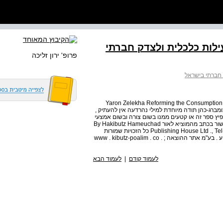
ילות כלכלית ולצדק חברתי
פרופ' ירון זליכה
ק חברתי בישראל
Yaron Zelekha Reforming the Consumption P
פה : טלי צומברג-כהן תודה מיוחדת למילי נהרדעה אין להעתיק ,
פיץ ספר זה או קטעים ממנו בשום צורה ובשום אמצעי
, אלקטרוני , אופטי או מיכני ( לרבות צילום והקלטה , ( ללא אישור בכתב מהמוציא לאור By Hakibutz Hameuchad
Publishing House Ltd ., Tel-Aviv and Ono Academic Collage Printed in Israel 2011 כל הזכויות שמורות
למחבר ולהוצאת הקיבוץ המאוחד בע"מ עימוד : סטודיו ע . נ . ע . בע"מ אתר ההוצאה ; www . kibutz-poalim . co .
לעמוד קודם
|
לעמוד הבא