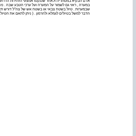
אדם הבקיא במסתריה ולאחר שננקטו אמצעי הזהירות הדרושי
במערה , ראוי גם לשמור על המערה ועל ערכי הטבע שבה . נזה
שבמערות . טיול בשטח צבאי או בשטח אש של צה"ל דורש תאום 
הדבר למשל בטיולים לגמלא ולהרמון . ( ניתן לתאם את הטיול