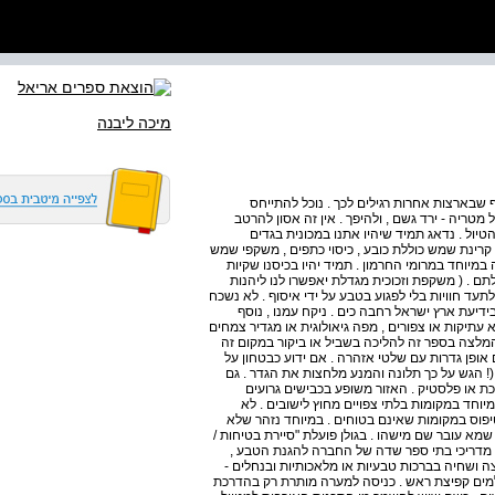
מיכה ליבנה
 שבארצות אחרות רגילים לכך . נוכל להתייחס
 מטריה - ירד גשם , ולהיפך . אין זה אסון להרטב
יול . נדאג תמיד שיהיו אתנו במכונית בגדים
ד קרינת שמש כוללת כובע , כיסוי כתפים , משקפי שמש
במיוחד במרומי החרמון . תמיד יהיו בכיסנו שקיות
ם . ( משקפת וזכוכית מגדלת יאפשרו לנו ליהנות
תעד חוויות בלי לפגוע בטבע על ידי איסוף . לא נשכח
דיעת ארץ ישראל רחבה כים . ניקח עמנו , נוסף
 עתיקות או צפורים , מפה גיאולוגית או מגדיר צמחים
 המלצה בספר זה להליכה בשביל או ביקור במקום זה
ם אופן גדרות עם שלטי אזהרה . אם ידוע כבטחון על
(! הגש על כך תלונה והמנע מלחצות את הגדר . גם
 או פלסטיק . האזור משופע בכבישים גרועים
מיוחד במקומות בלתי צפויים מחוץ לישובים . לא
יפוס במקומות שאינם בטוחים . במיוחד נזהר שלא
 שמא עובר שם מישהו . בגולן פועלת "סיירת בטיחות /
מדריכי בתי ספר שדה של החברה להגנת הטבע ,
ה ושחיה בברכות טבעיות או מלאכותיות ובנחלים -
 למים קפיצת ראש . כניסה למערה מותרת רק בהדרכת