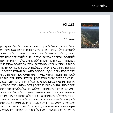
שלום אורח
מבוא
מתוך:
>
לטייל בגליל
>
מבוא
עמוד:11
אצלנו טרם הסתגלו לרעיון להצטייד במטריה לטיול בחורף , אף
למטריה כאל '' קטע , '' שהרי מי לא נוכח בכך שכאשר ויתרנו על
בגשם , ובלבד שיעמדו לרשותנו בגדים יבשים להחלפה בתום הט
להחלפה , ובמיוחד גרביים ונעליים . חיוני להצטייד בהגנה נג
, משחה להגנת העור ושפתון ( לא לנשים בלבד . ( הקרינה עזה 
ריקות לאיסוף אשפה ( המהדרים יאספו גם אשפה שהותירו זולת
ממראה עיניננו ביתר שאת . מצלמה ופנקס רשימות יסייעו לנו ל
לקחת סרט צילום נוסף . הספרות בנושאים השונים הקשורים בי
לספר זה , חומר המעניין במיוחד את המטיילים - יהא זה בנושא
. מידע רב רשום על גב מפת סימון שבילים . בטחון ובטיחות *
או אחר מותנית בקיום קפדני של כללי זהירות . אין לעבור בשו
שילוט כזה שאין מאחוריו מוקשים ( דבר שהוא עברה חמורה - 
במקומות שאינם מסומנים - יש להקפיד שלא להרים חפצי מתכת
ובנהגים מסוכנים . נזהר בנהיגה ונשמר מהולכי רגל בכביש - ב
נסטה משבילים מסומנים או דרוכים ולא נסתכן בהליכה או בט
לסכן את זולתנו בדרדור או בידוי אבנים למקום שאיננו רואים ,
שאפשר להזעיק אותה ( רק בשעת חרום של ממש ) באמצעות 
פקחי רשות שמורות הטבע , בסיס צה"ל או מזכירות ישוב . רחצ
מחייבת זהירות והקפדה על כללי בטיחות נוקשים . אין לקפוץ