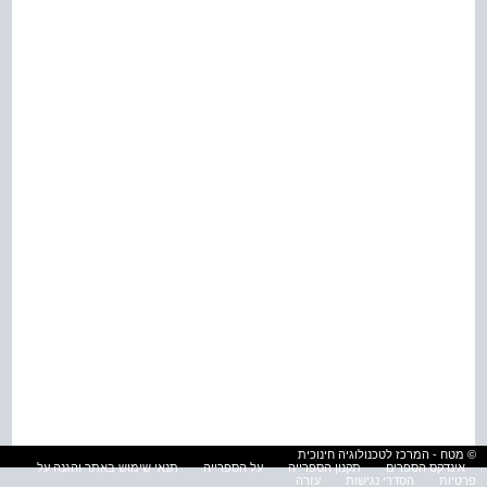
© מטח - המרכז לטכנולוגיה חינוכית
אינדקס הספרים
תקנון הספרייה
על הספרייה
תנאי שימוש באתר והגנה על
פרטיות
הסדרי נגישות
עזרה