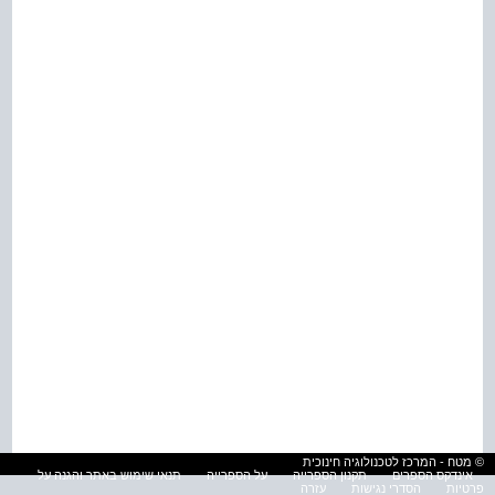
© מטח - המרכז לטכנולוגיה חינוכית
אינדקס הספרים
תקנון הספרייה
על הספרייה
תנאי שימוש באתר והגנה על
פרטיות
הסדרי נגישות
עזרה