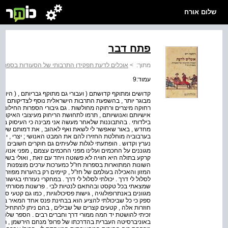
שלום אורח
פתח דבר
מתוך:
>
אוכלים לדעת תפקידן התרבותי של הסעודות בספרות
עמוד:9
קדושים ומתוקף קדושתם ( ועבורי גם מתוקף גבריותם , ( היו "אח
מבוגר יותר , בהשפעת התרבות הישראלית נוסף לצדיקותם ריח 
רחוקה מיצרים ורחוקה מחולשות . גם גיבורי הספרות החילוני
אישיותם ואנושיותם , תרמו לתחושת הריחוק מעיצובי האיקונין
בילדותי . בהתבוננות שלאחר מעשה אני מבינה כי העיסוק במב
מחדש , באור שאפשר לי לשאת ואף לאהוב , את דמותם של החכ
בערבוביה מוחלטת החזירו להם את המבט האנושי ; יצרי , יצירת
נערץ וקדוש . הופתעתי לגלות שלעיתים גם חוקרים חשובים , בע
מגוננים על החכמים ועלינו מפני החכמים עצמם , מפני אנושי
קרקע בתולה היא חוויה לא פשוטה ויחד עם זאת , ואולי בשל כ
השונות המתוארות בספרות חז"ל כמערכות ערכים מוצפנות , מוג
המזון והאכילה בעולמם של חז"ל , קיימים רק בהערות מפוזרו
לסלול לי דרך . יכולתי לסלול לי דרך . במחקרי נעזרתי בגישו
שמצאתי בכל טקסט ובהתאם לנטיות לבי . פרשנות מסורתית , 
מגוונים באנתרופולוגיה , גישות פסיכולוגיות , כמו גם קטעי ספר
ספק כי כל שביכולתי להציע הוא בבחינת פנס אחד המאיר ביער 
חוזרות אלה , קטעים קצרים של שבילים , בהם ניתן להתחיל 
זכיתי להושטת יד חמה ממורי דרך וחברים רבים . הספר שלפנ
באוניברסיטה העברית בהדרכתו של פרופ' מנחם הירשמן , רעי