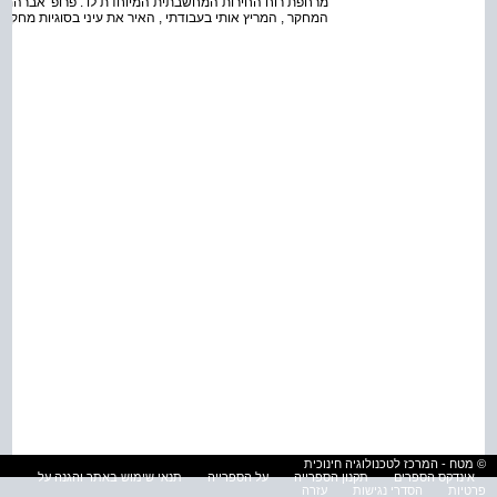
מרחפת רוח החירות המחשבתית המיוחדת לו . פרופ' אברהם ש
המחקר , המריץ אותי בעבודתי , האיר את עיני בסוגיות מחקרי
© מטח - המרכז לטכנולוגיה חינוכית
אינדקס הספרים
תקנון הספרייה
על הספרייה
תנאי שימוש באתר והגנה על
פרטיות
הסדרי נגישות
עזרה