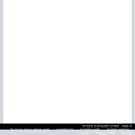
© מטח - המרכז לטכנולוגיה חינוכית
אינדקס הספרים
תקנון הספרייה
על הספרייה
תנאי שימוש באתר והגנה על
פרטיות
הסדרי נגישות
עזרה