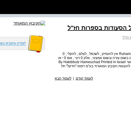
 הסעודות בספרות חז"ל
 חז"ל
Ruhama Weiss Meal Tests The Meal in the World of the Sages אין להעתיק , לשכפל , לצלם , להקלי , 0
לתרגם , לאחםן במאגר מידע או להפיץ ספר זה או קסעים ממנו בשום צורה ובשום אמצעי , אלק 0 רוני , אופ 0 י או
מיכני ( לרבות צילום והקלטה , ( ללא אישור בכתב מהמוציא לאור By Hakibbutz Hameuchad Printed in Israel
Publishin כל הזכויות שמורות להוצאת הקיבוץ המאורוד בע"מ דפוס "חדקל" תל
לעמוד קודם
|
לעמוד הבא