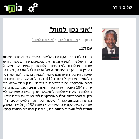
שלום אורח
"אני נכון למות"
מתוך:
>
אני נכון למות
>
"אני נכון למות"
עמוד:12
היינו כולנו חברי "הקונגרס הלאומי האפריקני" ועמדה מאחורינ
בדרך של ניהול משא ומתן , אנו מאמינים שדרום אפריקה שיי
בעניין זה _ הףי ההיסטוריה של ארגוננו לכל אורכה , מעידה על
שיטות הפעולה שארגוננו אימץ לעצמו . ברצוני לומר עתה משהו 
הלאומי האפריקני" נוסד ב912- ו כדי להגן
דרום אפריקה" ו"חוק קרקעות הילידים" - חוק אחר שפגע בזכוי
עד , 1949 נאבק הארגון נגד חקיקת חוקים ושמר בקפדנות
החלטות , שלח משלחות לממשלה מתוך אמונה שאפשר ליישב 
תקווה שבהדרגה יובלו האפריקנים להשיג זכויות אזרח מלאות
מדעתן , ובמקום לגדול - מספרן של הזכויות לאפריקנים הלך והת
שהיה נשיא הקונגרס האפריקני 
שייכת לכל העמיס החיים בה , 5 החוק המגביל רכישת קרקעות על ידי ילידים .