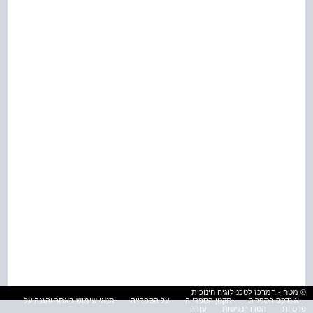
© מטח - המרכז לטכנולוגיה חינוכית
אינדקס הספרים
תקנון הספרייה
על הספרייה
תנאי שימוש באתר והגנה על
פרטיות
הסדרי נגישות
עזרה