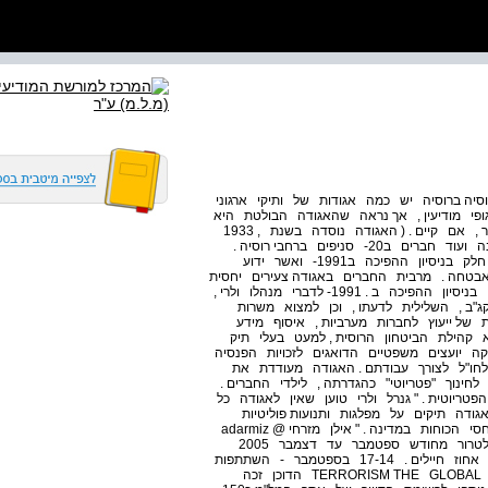
רוסיה ברוסיה יש כמה אגודות של ותיקי ארגוני
לגופי מודיעין , אך נראה שהאגודה הבולטת היא
"אגודת ותיקי ביטחון המדינה" ( אתר אינטרנט לא אותר , אם קיים . ( האגודה נוסדה בשנת , 1933
רוב רובה יוצאי הקג"ב , ובה כ 1 , 000- חברים במוסקבה ועוד חברים ב20- סניפים ברחבי רוסיה .
בראשה עומד גנרל קג"ב לשעבר , ולרי וליצ'קו , שנטל חלק בניסיון ההפיכה ב1991- ואשר ידוע
אבטחה . מרבית החברים באגודה צעירים יחסית
, מכיוון שרבים מהם הוצאו מהשירות עקב השתתפותם בניסיון ההפיכה ב . 1991- לדברי מנהלו ולרי ,
ב , השלילית לדעתו , וכן למצוא משרות
של ייעוץ לחברות מערביות , איסוף מידע
א קהילת הביטחון הרוסית , למעט בעלי תיק
ה יועצים משפטיים הדואגים לזכויות הפנסיה
לחו"ל לצורך עבודתם . האגודה מעודדת את
חינוך "פטריוטי" כהגדרתה , לילדי החברים .
ריוטית . " גנרל ולרי טוען שאין לאגודה כל
אגודה תיקים על מפלגות ותנועות פוליטיות
ברוסיה אך אלו משמשים אותה "להערכה נכונה של יחסי הכוחות במדינה . " אילן מזרחי adarmiz @
bezeqint . net יומן מל"מ פעילות מרכז המידע למודיעין ולטרור מחודש ספטמבר עד דצמבר 2005
ביקרו בתצוגת חומרי השלל כ950- מבקרים , מהם 65 אחוז חיילים . 17-14 בספטמבר - השתתפות
בכנס הבין-לאומי של המרכז הבינתחומי . TERRORISM THE GLOBAL IMPACT OF הדוכן זכה