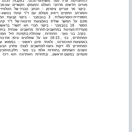
ביקור מר אנריקו צימרמן - הכתב הבכיר של הטלוויז
והמורחב התקיים ריאיון מצולם עם ד"ר קהתי בנושא ה
הספרדית והפורטוגלית . 3 בנובמבר - ב
סוכם על המשך שת"פ באמצעות הרצאה של ד"ר קהתי
המתחרים , בני , 18-15 ענו על שאלונ
באמצעות האינטרנט , ולאחר סינון ראשוני - במפגש ש
השנים השתתפו בתחרות אלפי בני נוער . חלק מהזוכים 
פעמיים במקום הראשון , ובתחרות האחרונה הוא ריכז 