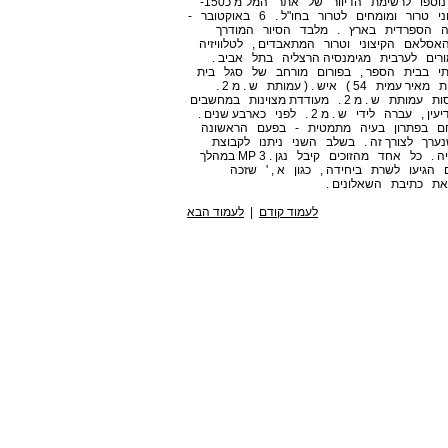
להתעניינות ערה מצד משתתפי הכנס . בעקבות הכנס נוספו לרשימת הדיוור של אתר המל"מ כ150-
מנויים חדשים מרחבי העולם והועמקו הקשרים עם מכוני טרור ומומחים לטרור בחו"ל . 6 באוקטובר -
יה הספרדית בארץ . מלבד הסיור המודרך
אסלאם הקיצוני וטרור המתאבדים , לטלוויזיה
יקור קבוצת המורים לערבית מגימנסיה הרצליה בתל אביב .
 בבית הספר , בפורום מורחב של סגל בית
הספר . 18 בנובמבר - ביקור חברי חוג 'תשרי' בראשות מאיר עמית 54 ) איש . ( עמותת ש . מ 2 .
מעודדת מצוינות במחשבים תחרות מחשבים שנתית בחסות עמותת ש . מ 2 . מעודדת מצוינות במחשבים
בקרב בני נוער . התחרות , שהחלה בתמיכת חיל המודיעין , עברה לידי ש . מ 2 . לפני כארבע שנים .
ים וניסו את כוחם בפתרון בעיה מתמטית - בפעם הראשונה
נערך לצורך זה . בשלב השני ניתנו לקבוצת
המתחרים 45 דקות גישה למחשבים לצורך פתרון הבעיה . כל אחד מהזוכים קיבל נגן . MP 3 במהלך
הגיעו לשרת ביחידה , כגון א , ' שזכה
את כתיבת השאלונים .
לעמוד קודם
|
לעמוד הבא