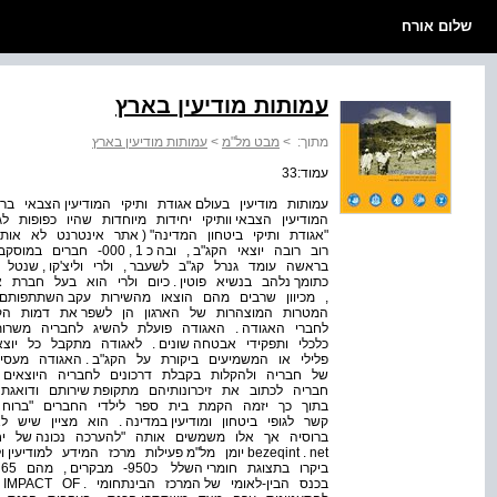
שלום אורח
עמותות מודיעין בארץ
מתוך:
>
מבט מל"מ
>
עמותות מודיעין בארץ
עמוד:33
עמותות מודיעין בעולם אגודת ותיקי המודיעין הצבאי ב
המודיעין הצבאי וותיקי יחידות מיוחדות שהיו כפופות 
כתומך נלהב בנשיא פוטין . כיום ולרי הוא בעל חברת 
המטרות המוצהרות של הארגון הן לשפר את דמות הקג"
לחברי האגודה . האגודה פועלת להשיג לחבריה משרות 
כלכלי ותפקידי אבטחה שונים . לאגודה מתקבל כל יוצ
פלילי או המשמיעים ביקורת על הקג"ב . האגודה מעסיק
של חבריה ולהקלות בקבלת דרכונים לחבריה היוצאים 
חבריה לכתוב את זיכרונותיהם מתקופת שירותם ודואגת ל
בתוך כך יזמה הקמת בית ספר לילדי החברים "ברוח הפט
קשר לגופי ביטחון ומודיעין במדינה . הוא מציין שיש ל