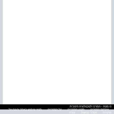
© מטח - המרכז לטכנולוגיה חינוכית
אינדקס הספרים
תקנון הספרייה
על הספרייה
תנאי שימוש באתר והגנה על
פרטיות
הסדרי נגישות
עזרה