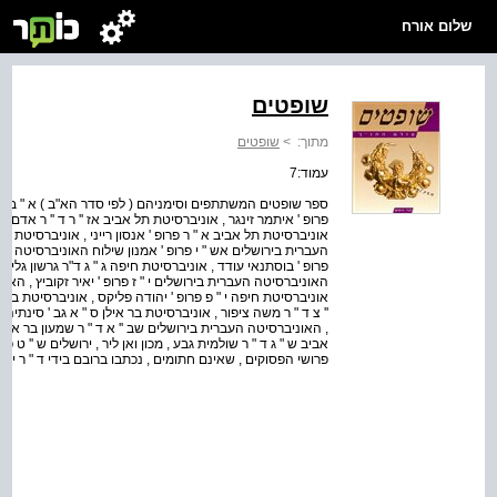
שלום אורח
שופטים
מתוך:
>
שופטים
עמוד:7
ספר שופטים המשתתפים וסימניהם ( לפי סדר הא"ב ) א " ב פרופ ' 
פרופ ' איתמר זינגר , אוניברסיטת תל אביב אז '' ר ד '' ר אדם זר
אוניברסיטת תל אביב א " ר פרופ ' אנסון רייני , אוניברסיטת ת
העברית בירושלים אש " י פרופ ' אמנון שילוח האוניברסיטה העב
פרופ ' בוסתנאי עודד , אוניברסיטת חיפה ג " ג ד"ר גרשון גליל ,
האוניברסיטה העברית בירושלים י " ז פרופ ' יאיר זקוביץ , האונ
אוניברסיטת חיפה י " פ פרופ ' יהודה פליקס , אוניברסיטת בר 
'' צ ד " ר משה ציפור , אוניברסיטת בר אילן ס " א גב ' סינתיה
, האוניברסיטה העברית בירושלים שב '' א ד " ר שמעון בר אפרת ,
אביב ש " ג ד " ר שולמית גבע , מכון ואן ליר , ירושלים ש '' ט
פרושי הפסוקים , שאינם חתומים , נכתבו ברובם בידי ד " ר יא