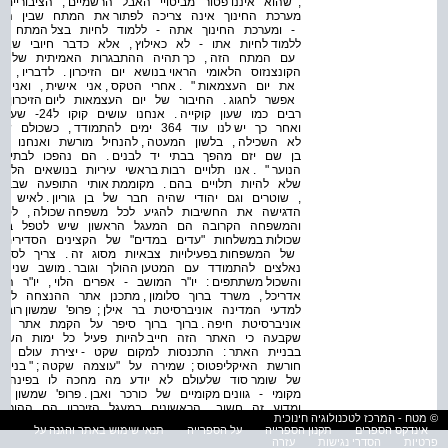
; שהוא איננו פטור מביטויי האבל הרשמיים , הציבוריים
מערכת החינוך אינה צריכה לפתור את המתח שבין המודר
- ומערכת החינוך אתה - ללמוד לחיות בצל המתח הז
ללמוד לחיות אתו - לא כאילוץ , אלא כדבר חיובי שאנ
עם המתח הזה , כך תהיה ההתבגרות האמיתית של הח
הקונצנזוס הלאומי הראוי בנושא יום הזיכרון . לדבריו ,
את יום העצמאות " . אחרי הטקס , אני אישית , ואני בט
אפשר לחגוג . החיבור של יום העצמאות ליום הזיכרון הוא
רבים כמו שעו
ואחר כך יש לנו עוד 364 ימים להתמודד
לא השכילה , בלשון המעטה , להנחיל מורשת ואנחנו רוא
בן שם יזם מהפך בבתי יד לבנים . הם נהפכו לבתים ת
הנוער " . אנו תלויים רבות בראשי עיריות בנושאים הללו 
שלא להיות תלויים בהם . מקוממת אותי התופעה שבבתי 
, שוטרים וגם יהודי שהיה חבר של בן גוריון . לאיש א
הדגישה את החשיבות להגיע לכל משפחה שכולה , לסייע
והמשפחה הקרובה הם המעגל הראשון שיש לטפל בו .
שכולות במשלחות "עדים במדים" של הקצינים הסדירים לפ
של המשפחות בפעילויות צבאיות מסוג זה . צריך לסי
נאלצים להתמודד עם המטען ההולך וגובר . מושב שני יום
והשכול משתתפים : יו"ר המושב - אפרים הלוי , יו"ר המ
אדריכל , משרד ברוך סלומון , מתכנן אתר ההנצחה לחלל
למדעי המדינה אוניברסיטת בר אילן ; פרופ' שמשון רובין
אוניברסיטת חיפה . ברוך ברוך סיפר על הקמת אתר המ
שקבעה כי האתר הזה חייב להיות פעיל כל ימות השנה
בבניית האתר : התכנסות למקום שקט - יצירת עולם בתוך
חורשת האיקליפטוס ; שמירה על "עוצמה שקטה ; " בניי
של שומר סוד שלעולם לא יודע מה מחכה לו בפינה ; ע
מקומי - גוונים מקומיים של כורכר ואבן . פרופ' שמשון רו
ומדוע זה חשוב . הראשונים במעגל הזיכרון הם ההורים
© מטח - המרכז לטכנולוגיה חינוכית
לחיים - לא תמיד נשואות , אחים , ילדים , יתומים , 
אינדקס הספרים
תקנון הספרייה
על הספרייה
תנאי שימוש באתר והגנה על
תקופות החיים ולאנשים שלא הכירו את הנופל כלל , כ
פרטיות
הסדרי נגישות
עזרה