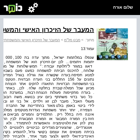
שלום אורח
המעבר של הזיכרון האישי והמשפח
מתוך:
>
מבט מל"מ
>
המעבר של הזיכרון האישי והמשפחתי לא
עמוד:13
יתומות ויתומים ... לכן יום הזיכרון הוא של המשפחה ,
דאגו במגזר ל"חלוקת עבודה : " חמש שלוחות של מרכז 
שלוחה , להיכנס הביתה למשפחה כמעט פעם בשבוע ולש
למנוע תסיסה בעדה שקשרה את גורלה בגורל המדינה , 
בני המשפחות הבדוויות התאגדו להקים אתר הנצחה לחל
. בעדה מתקיימות פעולות הנצחה רבות , במערכת החינ
כל נער בדווי משתתף ביום עיון בנושא . משה רובוביץ
מעגלי האבל , מעבר לבן זוג וילדים , אל בני זוג ובנו
לידי ביטוי באופן בולט מאוד בהתדיינות של החברה היש
הצפירה , יותר ויותר משפחות נעדרות מטקסים ממלכתיים
איננה חיה בחלל ריק . התלמידים והמורים מביאים א
הזה בין המורה המבוגר או המורה המבוגרת לבין התל
נותן להן את הלגיטימציה והאפשרות להתמודד . ולא תמיד 
אוונגרדיים , שהצעירים מגדירים כביטויים רלוונטיים ל
בכיתה מוצאים את עצמם בקושי גדול , להטמיע בקרב 
האינדיבידואלי לרגש ולצער מצד אחד , ולהבהיר לתלמ