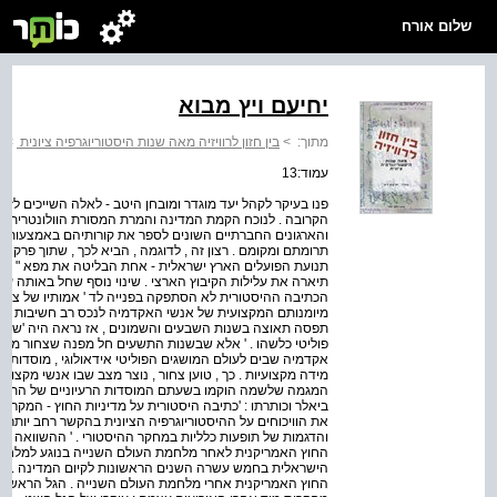
שלום אורח
יחיעם ויץ מבוא
מתוך:
>
בין חזון לרוויזיה מאה שנות היסטוריוגרפיה ציונית
>
י
עמוד:13
פנו בעיקר לקהל יעד מוגדר ומובחן היטב - לאלה השייכים לזרם
הקרובה . לנוכח הקמת המדינה והמרת המסורת הוולונטרית פו
והארגונים החברתיים השונים לספר את קורותיהם באמצעות מפ
תרומתם ומקומם . רצון זה , לדוגמה , הביא לכך , שתוך פרק 
תנועת הפועלים הארץ ישראלית - אחת הבליטה את מפא " י ,
תיארה את עלילות הקיבוץ הארצי . שינוי נוסף שחל באותה 
הכתיבה ההיסטורית לא הסתפקה בפנייה לד ' אמותיו של ציב
מיומנותם המקצועית של אנשי האקדמיה לנכס רב חשיבות . 
תפסה תאוצה בשנות השבעים והשמונים , אז נראה היה 'שהה
פוליטי כלשהו . ' אלא שבשנות התשעים חל מפנה שצחור מגדירו
אקדמיה שבים לעולם המושגים הפוליטי אידאולוגי , מוסדות ה
מידה מקצועיות . כך , טוען צחור , נוצר מצב שבו אנשי מקצו
המגמה שלשמה הוקמו בשעתם המוסדות הרעיוניים של התנועות 
ביאלר וכותרתו : 'כתיבה היסטורית על מדיניות החוץ - המקר
את הוויכוחים על ההיסטוריוגרפיה הציונית בהקשר רחב יותר , 
והדגמות של תופעות כלליות במחקר ההיסטורי . ' ההשוואה הס
החוץ האמריקנית לאחר מלחמת העולם השנייה בנוגע למלחמה 
הישראלית בחמש עשרה השנים הראשונות לקיום המדינה . לפי ב
החוץ האמריקנית אחרי מלחמת העולם השנייה . הגל הראשון כ