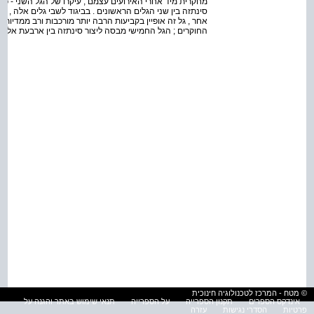
מחקרית מיד אחרי האירועים עצמם ; עיקרו של הגל השני - כ
סינתזה בין שני הגלים הראשונים . בביגוד לשבי גלים אלה , שא
אחר , גל זה אופיין בקביעות הרבה יותר מורכבות ורב ממדיות .
החוקרים ; הגל החמישי מבסה ליצור סינתזה בין ארבעת אלה ש
© מטח - המרכז לטכנולוגיה חינוכית
אינדקס הספרים
תקנון הספרייה
על הספרייה
תנאי שימוש באתר והגנה על
פרטיות
הסדרי נגישות
עזרה