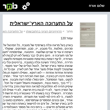
שלום אורח
על התערוכה הארץ־ישראלית
מתוך:
>
הרוויזיוניזם הציוני בהתגבשותו
>
על התערוכה הארץ־
עמוד:120
בארון בעל מראה וכלה בשרפרף של מטבח , כל המינעל על סוגיו 
סכינים , מזלגות , כלי מטבע , יין , סבון , תמרוקים , שוקולד , ש
רשימה זו עוד פי שניים ושלושה . התנועה , שסיסמתה "תוצרת 
על פני תערוכה זו . היום ניתן לך כבר בפועל לא רק לבנות לע
הדירה , החל בחדר השינה וכלה במטבח , ברהיטים וכלי בית 
שנארג ונתפר בארץ ישראל , לנעול נעליים של ייצור מקומי ,
שתצטרך לקנות אפילו מוצר אחד של חוץ לארץ . עם כל זה , הרה
סחורות אחדות אחרות — לאו דווקא , ואפילו רחוקות הן מלהי
הזאת הינה רק באיבה , ועם זאת הוכיחה דבר אחד : המרץ העבר
לנקוט , מצד המסתכל , יחס כפול ו קלות דעת ותבונה . איש 
: ( "די בכך , בזאת ננצח , העקשנות והעמל יתגברו על הכל . 
שיסיק תהיה לא התלהבות למראה החריצות והרב צדדיות העב
של המרץ היוצר . לא די לבנות בית חרושת , לא די אפילו לה
המכירה . רוטשילד בנה בשעתו ליד טאנטורה בית חרושת לייצור
לסוגרו , כי לא היה למי למכור את תוצרתו . התעשייה הארץ י
אחיד , אם נכונים המספרים שנתפרסמו , והסתכם כמעט בארבע
לרוב בארץ ישראל , על זרם זה להישאר באותה רמה עוד שנים א
חודש מפעלים חדשים — ביחס כזה אל מספר האוכלוסייה בארץ 