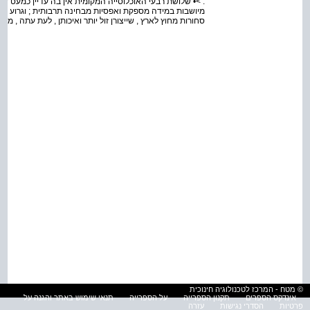
. >• שלושת רבעי האוכלוסייה המקומית אין בה עדיין כמעט שום
מיושבות במידה מספקת ואפסיות מבחינה תרבותית ; וגרוע מכ
סחורות מחוץ לארץ , שייצורן זול יותר ואיכותן , לעת עתה , מעו
© מטח - המרכז לטכנולוגיה חינוכית
אינדקס הספרים
תקנון הספרייה
על הספרייה
תנאי שימוש באתר והגנה על
פרטיות
הסדרי נגישות
עזרה