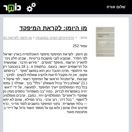
שלום אורח
מן היומן: לקראת המיפקד
מתוך:
>
הרוויזיוניזם הציוני במאבקיו
>
מן היומן: לקראת המיפ
עמוד:252
וכל הרישומים ייעשו , בעצ
ומי היתוסף . מרכז הכובד כאן הוא במושג "פוקד . " כניסתם ש
( 21 "שאלון בי
בכל בתי המוסלמים ייערך המיפקד , למעשה , על ידי "ראש המש
יהיה באפשרותו לבדוק , כמה "בני משפחה" נוספים ממין נקבה 
שפוקדי ה"אזורים" המוסלמיים יהיו , כמובן , ערבים מוסלמים
ל"חשוף , " בכל דרך , רוב ערבי , ברור ממילא , שהם לא יתוו
— בלתי אפשרית : נתוני המיפקד נחשבים לסוד מדיני , כראוי ב
פרטים אילו שהם ( ולוא גם על מספר חשוד גדול של דיירי בית 
מחוכמת מאוד .