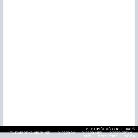
© מטח - המרכז לטכנולוגיה חינוכית
אינדקס הספרים
תקנון הספרייה
על הספרייה
תנאי שימוש באתר והגנה על
פרטיות
הסדרי נגישות
עזרה