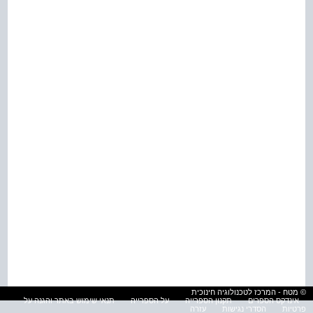
© מטח - המרכז לטכנולוגיה חינוכית
אינדקס הספרים
תקנון הספרייה
על הספרייה
תנאי שימוש באתר והגנה על
פרטיות
הסדרי נגישות
עזרה