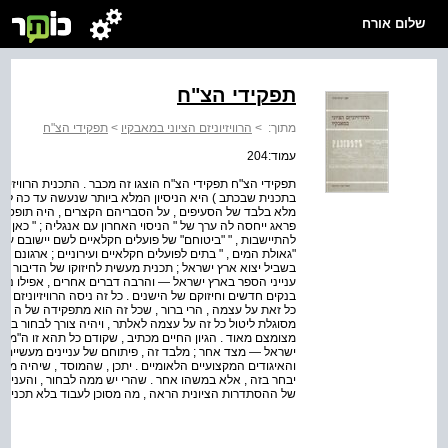
שלום אורח
תפקידי הצ"ח
מתוך:
>
הרוויזיוניזם הציוני במאבקיו
>
תפקידי הצ"ח
עמוד:204
תפקידי הצ"ח תפקידי הצ"ח הוצגו זה מכבר . התכנית הרוויזיונ
בתכנית שבכתב ) היא הניסיון המלא ביותר שנעשה עד כה לעב
מלא בלבד של הסעיפים , על הסבריהם הקצרים , היה תופס טור
פראג ייחסה לה ערך של " הניסוי האחרון עם אנגליה ; " כאן יש
להתיישבות , " "ביטוחם" של פועלים חקלאיים לשם יישובם על
"גאולת המים , " בתים לפועלים חקלאיים ועירוניים ; ארגונם ש
בשביל יצוא ארץ ישראל ; תכנית מעשית לחיזוקו של הדיבור ו
ענייני הספר בארץ ישראל — והרבה דברים אחרים , אפילו נש
בנקים חדשים וחיזוקם של הישנים . כל זה ניסה הרוויזיוניזם ל
כל זאת על עצמה , הרי ברור , שכל זה הוא מתפקידה של ה צ
מסוגלת ליטול כל זה על עצמה לאלתר , ויהיה צורך לבחור בז
מצומצם מאוד . הגיון החיים מכתיב , שקודם כל תהא זו ה"מ
ישראל — מצד אחר ; מלבד זה , פיתוחם של עניינים מעשיים , 
יבחר בזה , אלא במשהו אחר . שהרי יש ממה לבחור , והעניין ע
של ההסתדרות הציונית הראה , מה מסוכן לעבוד בלא תכנית