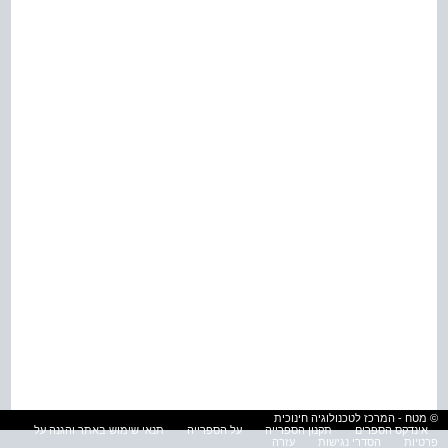
© מטח - המרכז לטכנולוגיה חינוכית
אינדקס הספרים
תקנון הספרייה
על הספרייה
תנאי שימוש באתר והגנה על
פרטיות
הסדרי נגישות
עזרה