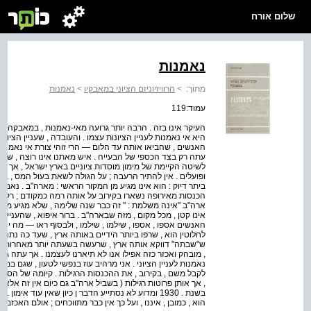
שלום אורח
נאמנות
מתוך:
>
הרוויזיוניזם הציוני במאבקיו
>
נאמנות
עמוד:119
העיקר אינו בזה . הרבה יותר גרועה מאי-נאמנות , במאבקה ש
היא אי נאמנות לעניין הציונות עצמו . והעובדה , שעניין הציו
האנשים , שהביאו אותה עד הלום — הרי זוהי צורת אי נאמנות ,
עתה רק בצד הכספי של הבעייה . איש מאתנו אינו רוצה , שהיי
לשיטה הקיימת של מימון מוסדות ציוניים בארץ ישראל , אך אין
ופועלים . אין להתיר הרעבה ; על הגולה לשאת בעול המס , בל
ביתר דיוק : הוא אינו מגיע מן המקור הראשי : מארה"ב . נאמר
הכנסות מאירופה נשארו בקירוב על אותה רמה כמקודם ; רק א
ארה"ב "אינה משלמת : " זה כבר שנה שלימה , שלא מגיע משם
אינו קטן , מכל מקום , מזה שבארה"ב . ברור איפוא , שהעניין 
האנשים אספו , אספו , שילמו , שילמו , ולבסוף ראו — מה יצא
לחלוטין הוא , שרפו ביותר הידיים באותה ארץ , שעד כה נתנה 
ש"שבתה" דווקא אותה ארץ , שרעשה בשעתה יותר מאחרות לגבי
, מובהק ואכזר כזה אפילו אנו לא תיארנו לעצמנו . אך עתה גם 
נאמנות לעניין הציוני . אני מרהיב עוז בנפשי לטעון , שגם ב
לקבל משם , בקירוב , את ההכנסות הרגילות . קיומה של הסוכנ
בשנת . 1930 ומדוע לא נסתייע הדבר ן כיון שאין עוד אי
הוא , כמובן , איננו , ועל כך אין כבר מתווכחים ; אולם האכז