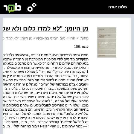
שלום אורח
מן היומן: "לא למדו כלום ולא שכח
מתוך:
>
הרוויזיוניזם הציוני במאבקיו
>
מן היומן: "לא למדו כלו
עמוד:106
חמש שנים ברציפות טענו אנשים נבונים , שהישגים כלכליים בלי
תפקידים מדיניים לידי הסוכנות המעורבת מן ההכרח שתביא לס
בסגולותיהם של מים רותחים רק כאשר הם מתנסים בסגולות א
1 שנעשתה בעיני קורא "ראזםוויט" למושכל ראשון לפני חמש 
היסוד , כדי שהפרופסור הנכבד מגרייט ראסל םטריט יבין את
לא חדלו הרוויזיוניסטים לחזור מדי יום ביומו במרוצת חמש שני
יושבים אצלנו בבורסות של "שרים" ומנהלים שיחות אחראיות . ג
השונים צעקו ממושכות ובצורה היסטרית כל כד , על כי הציונו
שלום וידידות עם המנהיגים הערביים , עד שנאלצה ההסתדר
לאור בארץ ישראל של ביטאון מיוחד בשפה הערבית . שם הביטאו
מאמצי שווא של אהבה , " להגיע אל העסקנים הערביים שמתוך
מובן , שלא היינו מפריעים לפובליציסטים שלהם בעיסוקם זה 
בחיזוריהם אחר הקורא הערבי הדמיוני הם משמיעים בשם הציונ
של "אל סאלאם" מחודש דצמבר כותב , למשל , אחד בחתימת התו
היהודים לרוב בארץ או יישארו מיעוט אינה קיימת בעינינו ( הציונ
יש לו ל"אל סאלאם" קוראים ערביים , הרי , מובן , שהם לא יאמ
: — כמה ערמומים , Peter Pan 2 גיבור במחזהו של י . מ . בארי , שנמלט לארץ "לא לא" ומעולם לא התבגר .