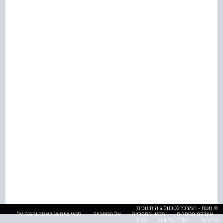
© מטח - המרכז לטכנולוגיה חינוכית
אינדקס הספרים
תקנון הספרייה
על הספרייה
תנאי שימוש באתר והגנה על
פרטיות
הסדרי נגישות
עזרה