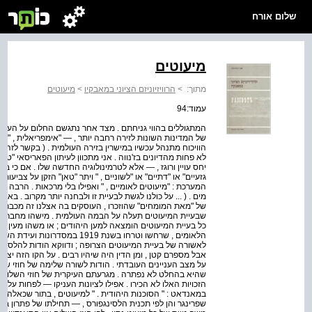
שלום אורח
מיעוטים
מתוך:
>
הרוויזיוניזם הציוני במאבקיו
>
מיעוטים
עמוד:94
המתגוללים בהווי גניחתם . מצד אחר נתגשם החלום על העתקת
של המדינות השונות לזירה רחבה יותר , — "אימפריאלית , " 
הוויכוח מתנהל עכשיו במישרין בזירה העולמית . ( בקשר לזה יש
לא פחות מהדיונים בז'נווה . אני מתכוון לעיתון הפאריסאי "טאן
יחס עויין ורוגז , — אלא לטרמינולוגיה החדשה שלו . אם כי ב
גזעיים" או "דתיים" או "לשוניים , " ויתר "טאן" הזקן על צביעות
המערכת : "מיעוטים לאומיים , " ואפילו בלי מרכאות . הרבה מ
מים . ( ... על כולנו לגשת לבעיית זו ולבחנה יותר מקרוב . באו
של "מאת המומחים" שהוזכרו , העוסקים בה אצלנו זה מכבר . 
שבעיית המיעוטים תעלה על הבמה העולמית . מישהו מחברי ה
כל בעיית המיעוטים הומצאה למען היהודים ; או משהו מעין זה .
הלאומים , שרחשו וטרחו בשנת 1919
לאשורה של בעיית המיעוטים הצרופה ; ודווקא הודות להלסינג
אבל מספרם קטן , ומן הדין היה שיהיו רבים . על הקו הזה יצט
על מצב העניינים העובדתי . הודות לשורה שלימה של חוזי שלו
שהיא בהחלט לא נפתרה . מגרעתם העיקרית של חוזי השלום היא
הזכויות האלו לא הכירו . אפילו לציונות העניקו — לפחות על
במאנדאט : " הסוכנות היהודית . " למיעוטים , בתור שכאלה , לא
שפרינגר והן לפי תכנית הלסינגפורס , — תחילתו של פתרון בע