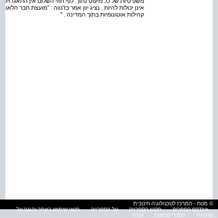
משפ טיות של כל מיעוט נתון . לפי חוזי השלום אין התאגדויות
אינן יכולות להיות . נציג יוון אמר בז'נווה : "מועצת חבר הלא
קהילות אוטונומיות בתוך המדינה . "
© מטח - המרכז לטכנולוגיה חינוכית
אינדקס הספרים
תקנון הספרייה
על הספרייה
תנאי שימוש באתר והגנה על
פרטיות
הסדרי נגישות
עזרה