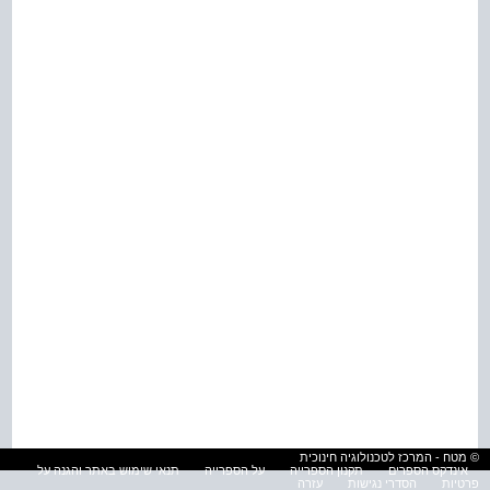
© מטח - המרכז לטכנולוגיה חינוכית
אינדקס הספרים
תקנון הספרייה
על הספרייה
תנאי שימוש באתר והגנה על
פרטיות
הסדרי נגישות
עזרה