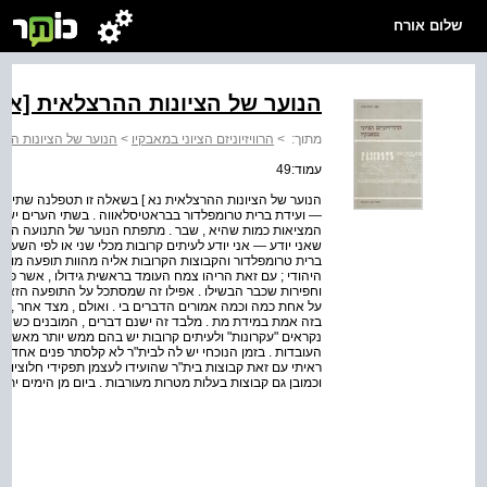
שלום אורח
הנוער של הציונות ההרצלאית [א]
מתוך:
>
הרוויזיוניזם הציוני במאבקיו
>
הנוער של הציונות ההר
עמוד:49
הנוער של הציונות ההרצלאית נא ] בשאלה זו תטפלנה שתי ועידו
— ועידת ברית טרומפלדור בבראטיסלאווה . בשתי הערים ישמי
המציאות כמות שהיא , שבר . מתפתח הנוער של התנועה הרוויזי
שאני יודע — אני יודע לעיתים קרובות מכלי שני או לפי השערה 
ברית טרומפלדור והקבוצות הקרובות אליה מהוות תופעה מורכב
היהודי ; עם זאת הריהו צמח העומד בראשית גידולו , אשר פק
וחפירות שכבר הבשילו . אפילו זה שמסתכל על התופעה הזאת מק
על אחת כמה וכמה אמורים הדברים בי . ואולם , מצד אחר , א
בזה אמת במידת מת . מלבד זה ישנם דברים , המובנים כשהם 
נקראים "עקרונות" ולעיתים קרובות יש בהם ממש יותר מאשר הע
העובדות . בזמן הנוכחי יש לה לבית"ר לא קלסתר פנים אחד , 
ראיתי עם זאת קבוצות בית"ר שהועידו לעצמן תפקידי חלוציות ב
וכמובן גם קבוצות בעלות מטרות מעורבות . ביום מן הימים יתק