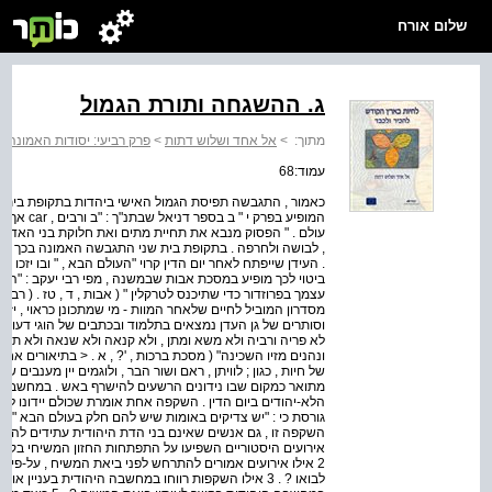
שלום אורח
ג. ההשגחה ותורת הגמול
מתוך:
>
אל אחד ושלוש דתות
>
פרק רביעי: יסודות האמונה
>
עמוד:68
כאמור , התגבשה תפיסת הגמול האישי ביהדות בתקופת בית המ
המופיע בפר
עולם . " הפסוק מנבא את תחיית מתים ואת חלוקת בני האדם לש
, לבושה ולחרפה . בתקופת בית שני התגבשה האמונה בכך שלכל
. העידן שייפתח לאחר יום הדין קרוי "העולם הבא , " ובו יזכו הצ
ביטוי לכך מופיע במסכת אבות שבמשנה , מפי רבי יעקב : "העו
עצמך בפרוזדור כדי שתיכנס לטרקלין " ( אבות , ד , טז . ( רבי
מסדרון המוביל לחיים שלאחר המוות - מי שמתכונן כראוי , יז
וסותרים של גן העדן נמצאים בתלמוד ובכתבים של הוגי דעות . על
לא פריה ורביה ולא משא ומתן , ולא קנאה ולא שנאה ולא תחר
ונהנים מזיו השכינה" ( מסכת ברכות , '? , א . < בתיאורים אח
של חיות , כגון ; לוויתן , ראם ושור הבר , ולוגמים יין מענבים 
מתואר כמקום שבו נידונים הרשעים להישרף באש . במחשבה הי
הלא-יהודים ביום הדין . השקפה אחת אומרת שכולם יידונו לגי
גורסת כי : "יש צדיקים באומות שיש להם חלק בעולם הבא " ( ת
אירועים היסטוריים השפיעו על התפתחות החזון המשיחי בקרב
2 אילו אירועים אמורים להתרחש לפני ביאת המשיח , על-פי 