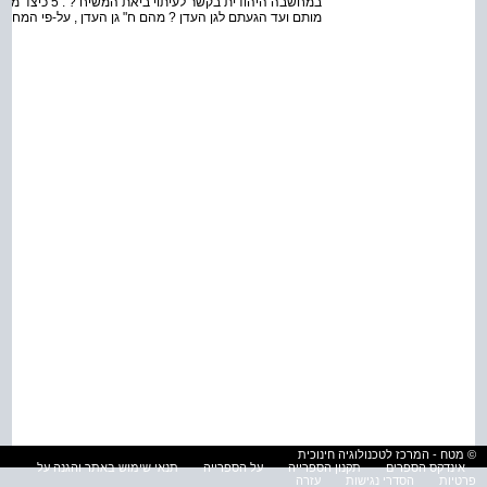
במחשבה היהודית 
מותם ועד הגעתם לגן העדן ? מהם ח" גן העדן , על-פי המחשב
© מטח - המרכז לטכנולוגיה חינוכית
אינדקס הספרים
תקנון הספרייה
על הספרייה
תנאי שימוש באתר והגנה על
פרטיות
הסדרי נגישות
עזרה