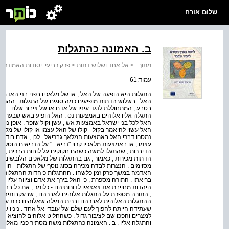
שלום אורח
ב. האמונה כהתגלות
מתוך:
>
אל אחד ושלוש דתות
>
פרק רביעי: יסודות האמונה
>
עמוד:61
התגלות היא הופעה של האל , או של מלאכיו בפני בני האדם 
האל . בשלוש הדתות מופיעים כמה סוגים של התגלות . ההתגל
בטבע , המתחוללת לנגד עיניו של אדם או של ציבור שלם . ב
התגלה אליו אלוהים באמצעות נס : האל הופיע באש שבערה ב
האל לכל בני ישראל באמצעות אש , עשן וקול שופר . אופן נ
האל עשוי להיאמר בקול - קולו של האל עצמו או קולו של מלאך
נמסרו דברי האל באמצעות המלאך גבריאל . לכן , אדם בודד שד
עצמו , או באמצעות מלאכיו קרוי "נביא . " על הנביאים הוטל
הדיברות , שהתגלו למשה כשהם חקוקים על לוחות הברית , ה
הדתות מכירות , כאמור , גם בהתגלות של מלאכים הלובשים ד
מסוימים . הנצרות לבדה מכירה בסוג נוסף של התגלות - הופע
האדמה במשך פרק זמן כלשהו . ההתגלות כיהדות ההתגלות 
בריאתו . התורה מספרת , כי האל בירך את אדם וציווה עליו לצי
היהדות מחייבת את צאצאיו לדורותיהם - כלומר , את כל בני המ
, התורה מספרת על התגלות אלוהים לאברהם , שבעקבותיה עזב 
ההתגלות האלוהית לאברהם וברית המילה שאלוהים כרת עמו
שעתידה הייתה להפוך לעם שלם של עובדי אל אחד . ניניו של אבר
למצרים והפכו שם לציבור גדול . כשהחליט אלוהים להוציא א
והתגלה אליו . ב . האמונה כהתגלות משה מסתיר פניו מאלוהים , 