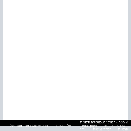
© מטח - המרכז לטכנולוגיה חינוכית
אינדקס הספרים
תקנון הספרייה
על הספרייה
תנאי שימוש באתר והגנה על
פרטיות
הסדרי נגישות
עזרה