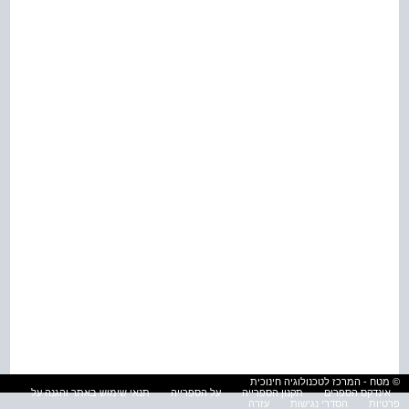
© מטח - המרכז לטכנולוגיה חינוכית
אינדקס הספרים
תקנון הספרייה
על הספרייה
תנאי שימוש באתר והגנה על
פרטיות
הסדרי נגישות
עזרה