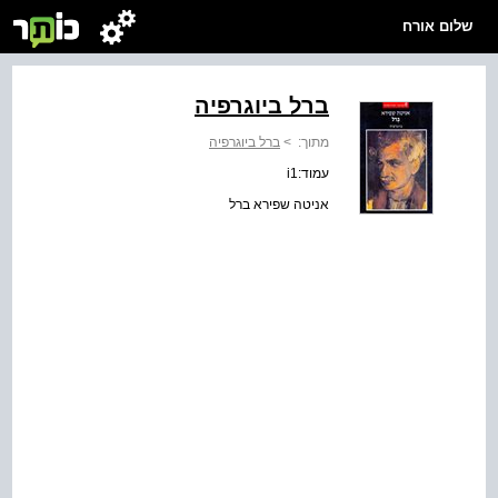
שלום אורח
ברל ביוגרפיה
מתוך:
>
ברל ביוגרפיה
עמוד:i1
אניטה שפירא ברל