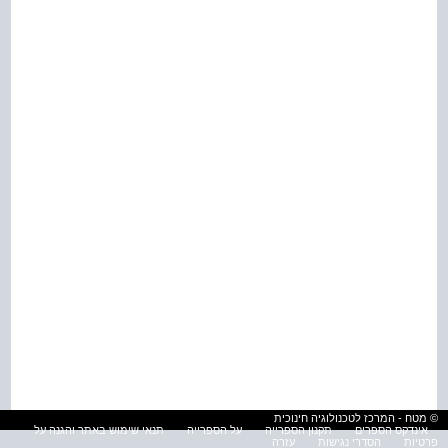
© מטח - המרכז לטכנולוגיה חינוכית
אינדקס הספרים
תקנון הספרייה
על הספרייה
תנאי שימוש באתר והגנה על
פרטיות
הסדרי נגישות
עזרה