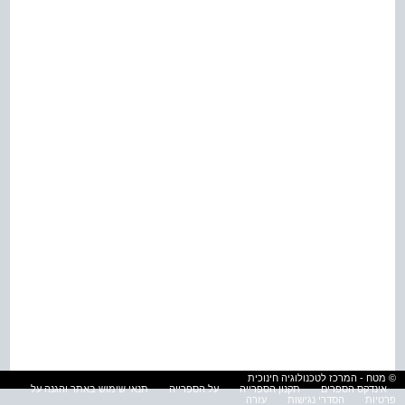
© מטח - המרכז לטכנולוגיה חינוכית
אינדקס הספרים
תקנון הספרייה
על הספרייה
תנאי שימוש באתר והגנה על
פרטיות
הסדרי נגישות
עזרה