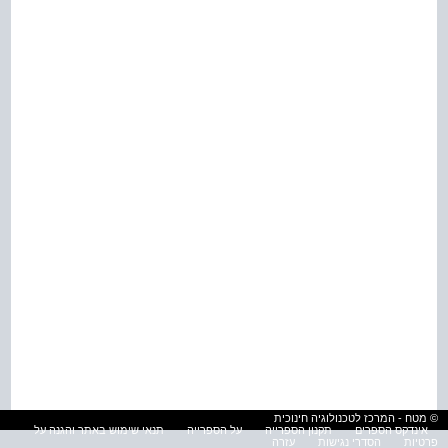
© מטח - המרכז לטכנולוגיה חינוכית
אינדקס הספרים
תקנון הספרייה
על הספרייה
תנאי שימוש באתר והגנה על
פרטיות
הסדרי נגישות
עזרה