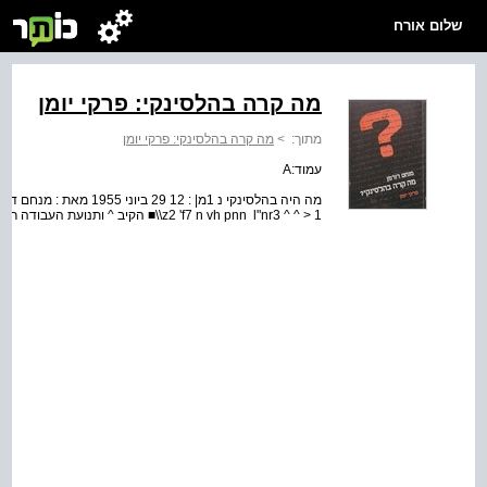
שלום אורח
מה קרה בהלסינקי: פרקי יומן
מתוך:
>
מה קרה בהלסינקי: פרקי יומן
עמוד:A
z2 'f7 n vh pnn ­ l"nr3 ^ ^ > 1\\■ הקיב ^ ותנועת העבודה רמת אפעל ­ 52960 ­ יוני 1989