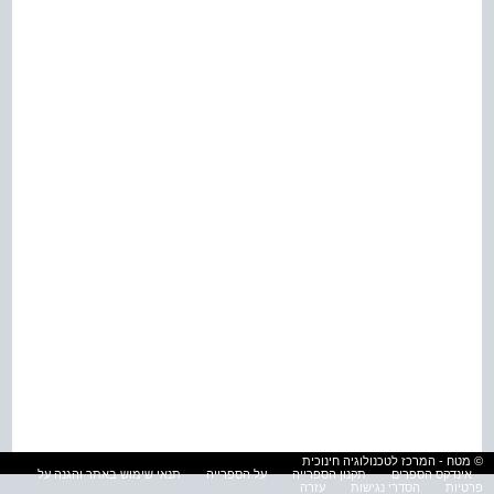
© מטח - המרכז לטכנולוגיה חינוכית
אינדקס הספרים
תקנון הספרייה
על הספרייה
תנאי שימוש באתר והגנה על
פרטיות
הסדרי נגישות
עזרה