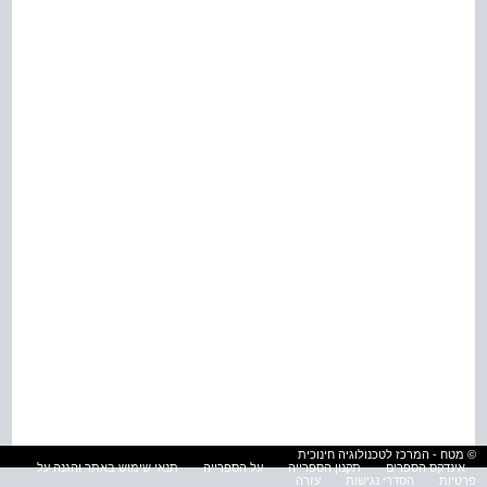
© מטח - המרכז לטכנולוגיה חינוכית
אינדקס הספרים
תקנון הספרייה
על הספרייה
תנאי שימוש באתר והגנה על
פרטיות
הסדרי נגישות
עזרה