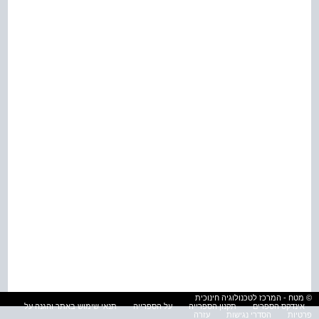
© מטח - המרכז לטכנולוגיה חינוכית
אינדקס הספרים
תקנון הספרייה
על הספרייה
תנאי שימוש באתר והגנה על
פרטיות
הסדרי נגישות
עזרה