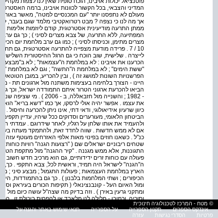
פוטנציאל יכולות אויבינו, הוכח סופית שאין לנו לצפות מקה
המדיני והצבאי, בכל הקשור לכוונות אויבינו, ברמה האסטרטגית 
מעולם לא נתפסנו יותר "עם המכנסיים למטה", מאשר באותה
אך מה לנו כי נצפה ? מבט רטרואקטיבי מלמד שגם בעבר, לאו
המפתיעה, ללא התרעה, של צבא מצרים לסיני ) ; כך גם ערב
מצרים מתימן, וכניסתו לסיני ) ; כמו גם ערב מלחמת יום הכיפו
10 / 7 . פרידה מודעת מצפייה להתרעה אסטרטגית, גם ת
לייצרה . שלישית, שוב הוכח כי גם הרגל ההיסטורית השלישי
הכרענו את אויבינו : לא במלחמת ה"עצמאות" ; לא ב"מבצע סי
"ששת הימים" ; לא במלחמת ה"התשה" ; וגם לא במלחמת "יום הכי
הפרשנויות השונות למושג זה ) , ובין להכריע, במובן הטוטאלי (
היינו - הצורך בלחימה בעצימות משתנה מול ארגונים תת - מדי
הביאו להכרעת ארגוני הטרור איתם התמודדה ישראל, וכך גם ש
- 1982 ; והשנייה מול חזבאללה
את עצמו . אפשר יהיה אולי לרסקו, אך כמו "דשא בריא" הוא י
כיוון שרעיון אידיאולוגי, ודאי דתי, אינו ניתן להכרעה וחיסול .
הביטחון הלאומי, מעורערים וסדוקים ככל שיהיו, עדיין תקפים
ולהעמיד את אותו שלחן על רגליו, לאחר שידרוגם . עמדתי היא,
אם לא ממש חדשות . שווה לחדד זאת, ולהתמקד מעתה בעיקר
כנ"ל . כשאנו חוזים בפינוי מאות אלפי האזרחים מעוטף עזה 
שטחים ריבוניים ישראלים שם ( "רצועות הגנה" רוויות כוחות צ
פעולה עם כוחות זרים ידידותיים, גם הוא מרכיב חדש חשוב במ
ה"הגנה" לישראל היה תמיד, וראשית לכל, צבא התקפי . כך, ב
הארץ במלחמת העצמאות ; פעולות התגמול ; מבצע סיני ; מ
הכיפורים ; ושתי המלחמות בלבנון ) . כך גם בהתמודדות, היום 
ומול האיום העל - קונבנצינאלי ( תקיפות הכורים בעיראק וסור
ומתקני גרעין באירן ) . וזה בדיוק מה שצה"ל עושה כיום מול 
וסוריה, וכמובן - חלילה לנו מלאבד או להפחית ביכולת זו . ה
© מטח - המרכז לטכנולוגיה חינוכית
יותר ויותר חשובה, ודאי בימים אלה, היא יסוד המתינות . היא
אינדקס הספרים
תקנון הספרייה
על הספרייה
תנאי שימוש באתר והגנה על
בזירת הפנים, לצורך הידוק אחדות העם שהתפרקה למדי, ונבנ
פרטיות
הסדרי נגישות
עזרה