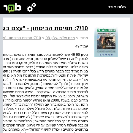
שלום אורח
7/10: תפיסת הביטחון - "עצם בגרון"...
מתוך:
>
מבט מל"מ: גיליון 98
>
7/10: תפיסת הביטחון - "עצם בגרון"...
עמוד:49
גיליון 98 49 שנה לשבעה באוקטובר אומצה כתפיסת בי
להוסיף "רגל רביעית" לשלחן התפיסה, והיא התגוננות ( או הגנ
השנים שחלפו מאז נעשו מאמצים גדולים, שינקו נתח נכבד מתקצ
באלה בלטו : הרחבת מיקלוט העורף ( בנייה נרחבת מאד של ממ"ד
בניית ממ"ד בכל מבנה מגורים חדש בכל רחבי הארץ ) ; הקמת 
ישראל ; פיתוח והצטיידות במערכות התגוננות מול האיום הטילי /
אור" – מערכת היירוט הניסיונית באמצעות ירי קרני לייזר ) , בינ
על מדינת ישראל לאזור יושרה ואומץ, ולהפוך את תפיסת הביט
להיפרד מיסוד ההרתעה , שבעיקרה - הפכה חסרת משמעות : 
משהגה, תיכנן וביצע את מתקפת "סופת אלאקצא" שלו . כך גם
מדרום לבנון בשנת ,2000 ומאז מורתע "כשזה מ
הזמן . כך הוכח באופן ברור עם תחילת "חרבות ברזל", כשחז
עצם כתיבת שורות אלה : ככל שצה"ל מעלה את רף פעילות מול ה
להצהרתו כי יפסיק זאת רק כאשר צה"ל יידום בדרום . לא נעים
אף שהוכרה כ"מעצמה צבאית אזורית" ( לה מיוחסת גם יכולת 
ביוזמה ערבית : כך במלחמת ההתשה ; במלחמת יום הכיפורים ;