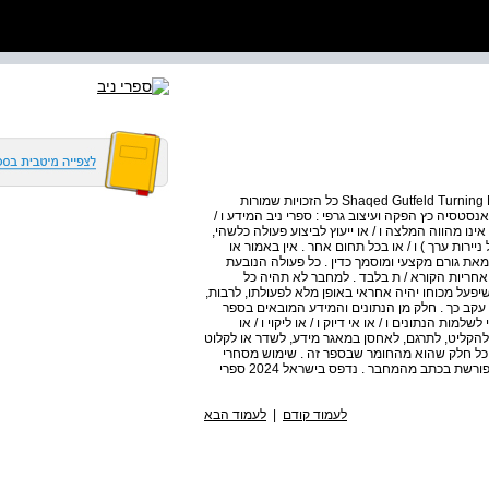
Shaqed Gutfeld Turning Money Into Gold All Rights Reserved Copyright © 2024 כל הזכויות שמורות
אנסטסיה כץ הפקה ועיצוב גרפי : ספרי ניב המידע ו /
אינו מהווה המלצה ו / או ייעוץ לביצוע פעולה כלשהי,
ירות ערך ) ו / או בכל תחום אחר . אין באמור או
את גורם מקצעי ומוסמך כדין . כל פעולה הנובעת
אחריות הקורא / ת בלבד . למחבר לא תהיה כל
על מכוחו יהיה אחראי באופן מלא לפעולתו, לרבות,
 עקב כך . חלק מן הנתונים והמידע המובאים בספר
מות הנתונים ו / או אי דיוק ו / או ליקוי ו / או
, להקליט, לתרגם, לאחסן במאגר מידע, לשדר או לקלוט
 כל חלק שהוא מהחומר שבספר זה . שימוש מסחרי
מכל סוג בחומר הכלול בספר זה אסור בהחלט, אלא ברשות מפורשת בכתב מהמחבר . נדפס בישראל 2024 ספרי
לעמוד קודם
|
לעמוד הבא