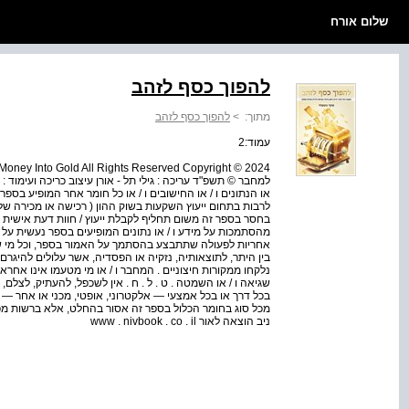
שלום אורח
להפוך כסף לזהב
מתוך:
>
להפוך כסף לזהב
עמוד:2
למחבר © תשפ"ד עריכה : גילי תל - אורן עיצוב כריכה ועימוד : 
או הנתונים ו / או החישובים ו / או כל חומר אחר המופיע בספר 
לרבות בתחום ייעוץ השקעות בשוק ההון ( רכישה או מכירה של ני
בחסר בספר זה משום תחליף לקבלת ייעוץ / חוות דעת אישית מ
מהסתמכות על מידע ו / או נתונים המופיעים בספר נעשית על 
אחריות לפעולה שתתבצע בהסתמך על האמור בספר, וכל מי שיפ
בין היתר, לתוצאותיה, נזקיה או הפסדיה, אשר עלולים להיגרם
נלקחו ממקורות חיצוניים . המחבר ו / או מי מטעמו אינו אחראי לשל
שגיאה ו / או השמטה . ט . ל . ח . אין לשכפל, להעתיק, לצלם
בכל דרך או בכל אמצעי — אלקטרוני, אופטי, מכני או אחר —
ניב הוצאה לאור www . nivbook . co . il