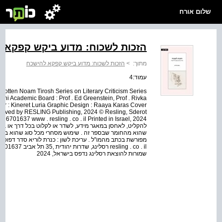
שלום אורח
הזכות לשכוח: מדוע ביקש קפקא 
מתוך:
>
הזכות לשכוח: מדוע ביקש קפקא להישכח
עמוד:4
rgotten Noam Tirosh Series on Literary Criticism Series
voni Academic Board : Prof . Ed Greenstein, Prof . Rivka
or : Kineret Luria Graphic Design : Raaya Karas Cover
eserved by RESLING Publishing, 2024 © Resling, Sderot
להקליט, לאחסן במאגר מידע, לשדר או לקלוט בכל דרך או בכל
שהוא מהחומר שבספר זה . שימוש מסחרי מכל סוג שהוא בחו
שמורות להוצאת רסלינג נדפס בישראל, 2024