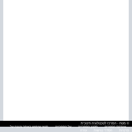
© מטח - המרכז לטכנולוגיה חינוכית
אינדקס הספרים
תקנון הספרייה
על הספרייה
תנאי שימוש באתר והגנה על
פרטיות
הסדרי נגישות
עזרה