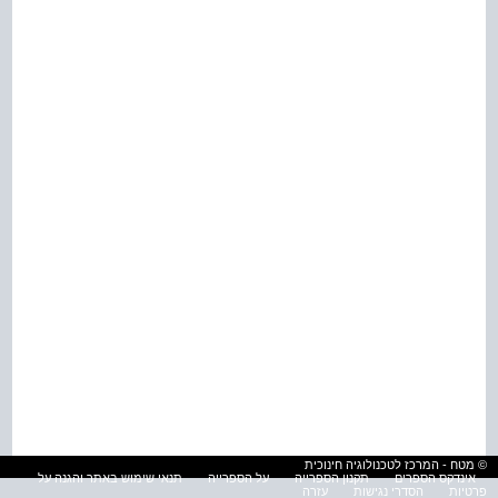
© מטח - המרכז לטכנולוגיה חינוכית
אינדקס הספרים
תקנון הספרייה
על הספרייה
תנאי שימוש באתר והגנה על
פרטיות
הסדרי נגישות
עזרה