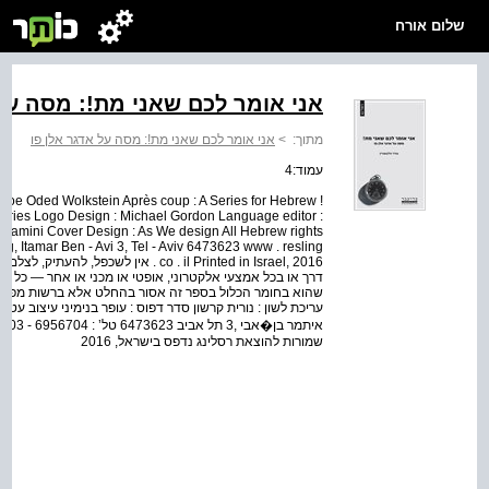
שלום אורח
אני אומר לכם שאני מת!: מסה על 
מתוך:
>
אני אומר לכם שאני מת!: מסה על אדגר אלן פו
עמוד:4
an Poe Oded Wolkstein Après coup : A Series for Hebrew
i Series Logo Design : Michael Gordon Language editor :
nyamini Cover Design : As We design All Hebrew rights
, Itamar Ben - Avi 3, Tel - Aviv 6473623 www . resling
. co . il Printed in Israel, 2016 אין 
דרך או בכל אמצעי אלקטרוני, אופטי או מכני או אחר — כל 
שהוא בחומר הכלול בספר זה אסור בהחלט אלא ברשות מפורשת 
איתמ
שמורות להוצאת רסלינג נדפס בישראל, 2016