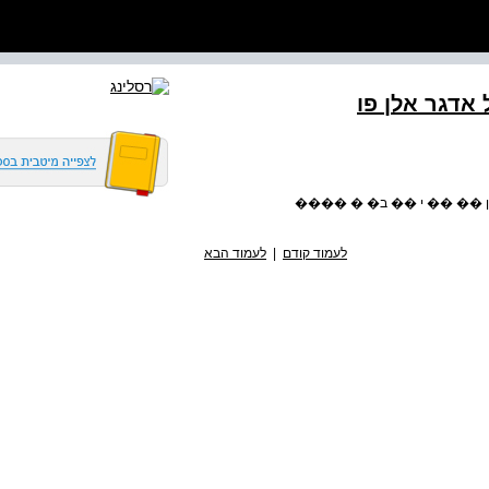
אדגר אלן פו
לקשטיין �� �� י �� ב� � ����
לעמוד קודם
|
לעמוד הבא