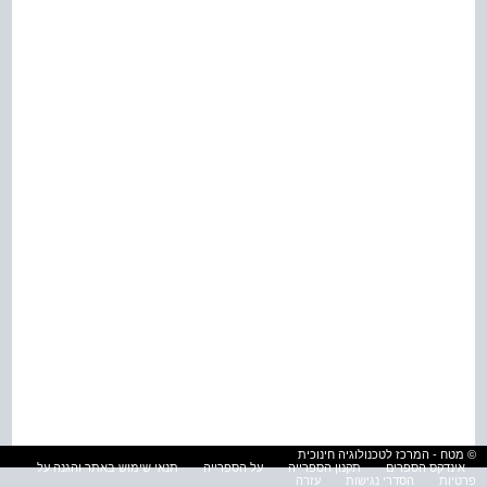
© מטח - המרכז לטכנולוגיה חינוכית
אינדקס הספרים
תקנון הספרייה
על הספרייה
תנאי שימוש באתר והגנה על
פרטיות
הסדרי נגישות
עזרה