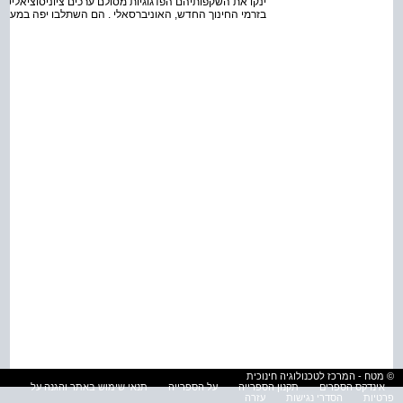
ינקו את השקפותיהם הפדגוגיות מסולם ערכים ציוני­סוציאליסט
בזרמי החינוך החדש, האוניברסאלי . הם השתלבו יפה במערכת
© מטח - המרכז לטכנולוגיה חינוכית
אינדקס הספרים
תקנון הספרייה
על הספרייה
תנאי שימוש באתר והגנה על
פרטיות
הסדרי נגישות
עזרה