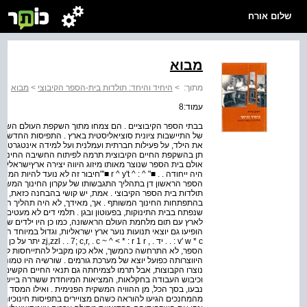
שלום אורח
מבוא
מתוך:
>
היחיד והיחד: תולדות בית-הספר הקיבוצי
>
מבוא
עמוד:8
בבתי הספר הקיבוציים . הם צמחו מתוך השקפת העולם השיתופי
של התיישבות ציונית סוציאליסטית בארץ . התפיסות החדשניות,
את הילד, על פעילות חברתית ועמלנית ועל למידה אינטגרטיבי
תן בהשקפת החיים הקיבוצית תרמה לפיתוח החשיבה החינוכית ו
אולם בית הספר שנוצר מאותו מיזוג היווה יצירה ארץ­ישראלי
היה ייחודה . . ■" ^ : ^ r ^ y't ■'"חיבור זה
הספר הראשון דן בתהליך התגבשותו של עקרון החינוך המשותף
תולדות בית הספר הקיבוצי . אמת, יש קושי בהבחנה כזאת, שה
בהתפתחות החינוך המשותף . אך, מאידך, לא היה תהליך היוו
שנפתח בבית התינוקות, בפעוטון ובגן . תלמי­ דים לא מעטים 
לארץ עם תום מלחמת העולם הראשונה, כמו כן היו ילדים שבא
v'­ w * c­ : . . יד . ­­
הספר, לא התרחשה כהמשך, אלא כקו מקביל להתייחסות לגילא
היווצרותה כפועל יוצא של מערכת גורמים . שורשיה היו טמונ
נוצרו הקבוצות, אבל תרמו לצמיחתה גם תנאי החיים הקשים בה
וכיבוש העבודה בחקלאות, המציאות המיוחדת ששררה ביישובי "
נבעו, בסך הכל, מן ההוויה המשקית הפנימית . ואילו המסד שע
מהמחנכים הגיעו להוראה כשהם מצויירים בתפיסות חינוכיות 