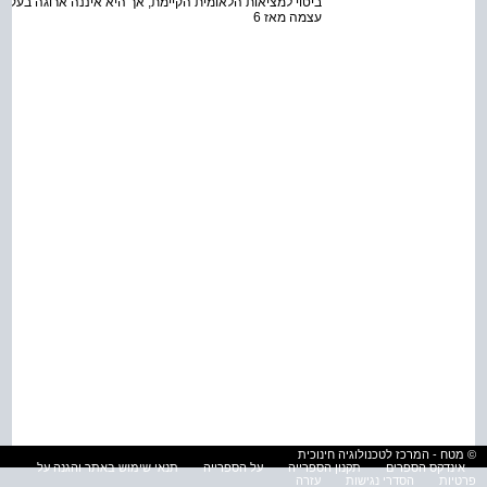
ביטוי למציאות הלאומית הקיימת, אך היא איננה ארוגה בעקרונ
עצמה מאז 6
© מטח - המרכז לטכנולוגיה חינוכית
אינדקס הספרים
תקנון הספרייה
על הספרייה
תנאי שימוש באתר והגנה על
פרטיות
הסדרי נגישות
עזרה