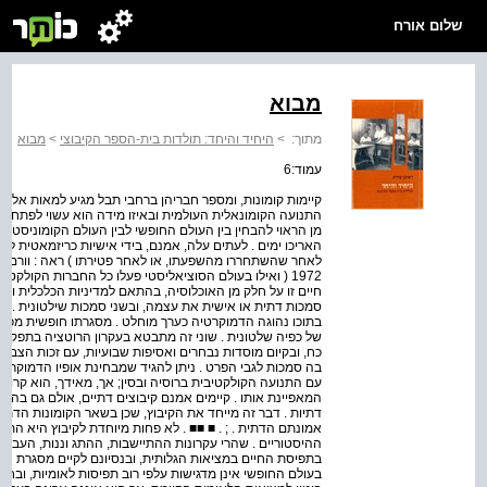
שלום אורח
מבוא
מתוך:
>
היחיד והיחד: תולדות בית-הספר הקיבוצי
>
מבוא
עמוד:6
קיימות קומונות, ומספר חבריהן ברחבי תבל מגיע למאות אלפים
התנועה הקומונאלית העולמית ובאיזו מידה הוא עשוי לפתח אף ב
מן הראוי להבחין בין העולם החופשי לבין העולם הקומוניסטי 
האריכו ימים . לעתים עלה, אמנם, בידי אישיות כריזמאטית לר
1972 ( ואילו בעולם הסוציאליסטי פעלו כל החברות הקול
חיים זו על חלק מן האוכלוסיה, בהתאם למדיניות הכלכלית ו
סמכות דתית או אישית את עצמה, ובשני סמכות שילטונית . מב
בתוכו נהוגה הדמוקרטיה כערך מוחלט . מסגרתו חופשית מכל צו
של כפיה שלטונית . שוני זה מתבטא בעקרון הרוטציה בתפקיד
כח, ובקיום מוסדות נבחרים ואסיפות שבועיות, עם זכות הצבע
בה סמכות לגבי הפרט . ניתן להגיד שמבחינת אופיו הדמוקרטי
עם התנועה הקולקטיבית ברוסיה ובסין; אך, מאידך, הוא קרוב
המאפיינת אותו . קיימים אמנם קיבוצים דתיים, אולם גם בהם לא
דתיות . דבר זה מייחד את הקיבוץ, שכן בשאר הקומונות הדתיות
אמונתם הדתית . ; . ■ ■■ . לא פחות מיוחדת לקיבוץ היא התש
ההיסטוריים . שהרי עקרונות ההתיישבות, ההתג­ וננות, העבו
בתפיסת החיים במציאות הגלותית, ובנסיונם לקיים מסגרת חיי
בעולם החופשי אינן מדגישות על­פי רוב תפיסות לאומיות, ובחל