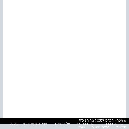
© מטח - המרכז לטכנולוגיה חינוכית
אינדקס הספרים
תקנון הספרייה
על הספרייה
תנאי שימוש באתר והגנה על
פרטיות
הסדרי נגישות
עזרה