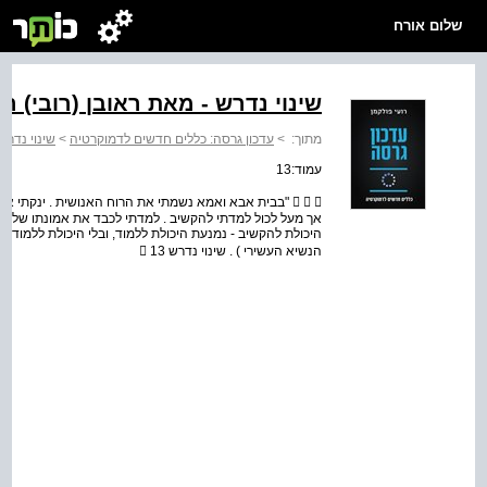
שלום אורח
שינוי נדרש - מאת ראובן (רובי) רי
מתוך:
>
עדכון גרסה: כללים חדשים לדמוקרטיה
>
שינוי נדרש 
עמוד:13
   "בבית אבא ואמא נשמתי את הרוח האנושית . ינקתי 
אך מעל לכול למדתי להקשיב . למדתי לכבד את אמונתו של הא
היכולת להקשיב ‑ נמנעת היכולת ללמוד, ובלי היכולת ללמוד 
הנשיא העשירי ) . שינוי נדרש  13