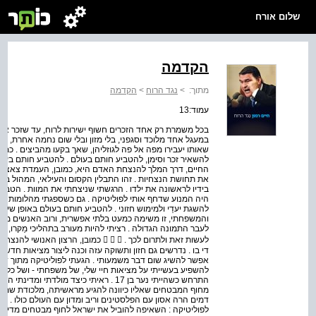
שלום אורח
הקדמה
מתוך:
>
נגד הרוח
>
הקדמה
עמוד:13
בכל משמרת רק אחד הזכרים חשוף ישירות לרוח, עד שזכר אחר ת
במעגל אחד מלוכד וסגפני, בלי מזון ובלי שום נחמה אחרת, עד 
שאותו יעבירו מפה אל פה לגוזליהן, שאך בקעו מהביצים . כמ
להשאיר זכר וסימן, להטביע חותם בעולם . להטביע חותם בעולם
החיים, דרך המלך להנצחת האדם היא, כמובן, העמדת צאצאים 
את תחושת הנצחיות . זהו התבלין הקסום והעילאי, המהול 
בידיו לראשונה את ילדו . הרגשתי שניצחתי את המוות . הטבע
היה המנוע שדחף אותי לפוליטיקה . גם כשספגתי מהלומות מכ
להשגת יעדַי ולמימוש חזוני . להטביע חותם בעולם באופן שי
והמשפחתי, זו משימה כמעט בלתי אפשרית, ורוב האנשים מוות
לעבר התמונה הגדולה . רציתי להיות מעורב בתהליכי מַקרו, לה
לעשות זאת ולתרום לכך .    כמובן, ה
די בו . נדרשים גם חזון ותשוקה עזה וכנה ליצור מציאות חדשה .
אפשר להשיג שום דבר משמעותי . הגעתי לפוליטיקה מתוך דאג
להשפיע בעשייתי על מציאות חיי שלי, של משפחתי ‑ ושל כלל ה
התרחש כשהייתי נער בן 17 . ראיתי כיצד מ
מחוף המבטחים שאליו כיוונה להגיע מראשיתה, מלכודת שמוביל
דמים הרה אסון עם הפלסטינים וריב ומדון עם העולם כולו . מתו
לפוליטיקה : השאיפה להוביל את ישראל לחוף מבטחים מדיני,