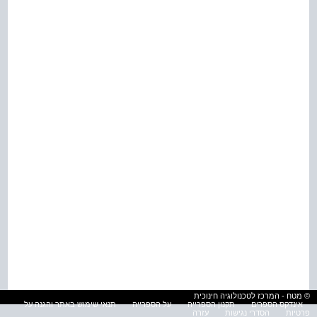
© מטח - המרכז לטכנולוגיה חינוכית
אינדקס הספרים
תקנון הספרייה
על הספרייה
תנאי שימוש באתר והגנה על
פרטיות
הסדרי נגישות
עזרה