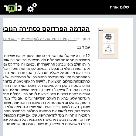
שלום אורח
הקדמה הפרדוקס כסתירה הנובעת 
מתוך:
>
פרדוקסים בפסיכואנליזה לאקאניאנית
>
הקדמה הפרד
עמוד:12
12 יהודה ישראלי את השינוי בהנחות היסוד או את שמיטת הנ
מתפכחים מההנחה שהחלום הוא מציאות, כפי שחווינו אותו בז
היותו חולם מופיע ברגע ההתעוררותו . במובן זה, פרדוקס נפתר
אינה נפתרת אלא מתבטלת ; במקום לפתור את האסון הבלתי נמ
הפרדוקס מבוסס על אשליה שבחלום, ואם נתפכח ממנה הוא יי
ההתפתחות האישית מופיעה במטפורה של התעוררות, של התפ
כהתפכחות מחלום המציאות . לגישה הלאקאניאנית, בדומה לגישה
פוזיטיביסטיות, שכן היא מאפשרת להתפכח ממציאויות הודות
בראיית המונח "מציאות" כמיתוס, כסיפור העשוי ממילים ומדימוי
עובדים בחנות רהיטים היינו קוראים לו סחורה . במילים אחרו
העדיפה עלינו ובראיית העולם העדיפה עלינו . אם נלך צעד נ
היסוד, כזו שלרוב משמיטה את התמונה הרחבה יותר, ושהריפוי
שהופך טעות לטעות פרוידיאנית הוא שאינה תמימה אלא היא
במצב כזה, כדי לראות את התמונה המלאה ולהתפכח מהחלום או
הסכמה זו תהווה צעד לקראת ריפוי, שכן אם ייווכח המטופל
יתרחב . הטעות נובעת מתפישה מצומצמת של המטופל עצמו, 
הרווי במשמעויות מחמיאות, מרגיעות, מסעירות או מענגות,