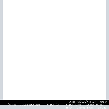
© מטח - המרכז לטכנולוגיה חינוכית
אינדקס הספרים
תקנון הספרייה
על הספרייה
תנאי שימוש באתר והגנה על
פרטיות
הסדרי נגישות
עזרה