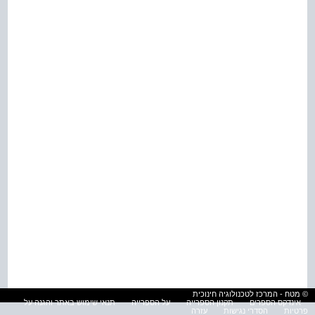
© מטח - המרכז לטכנולוגיה חינוכית
אינדקס הספרים
תקנון הספרייה
על הספרייה
תנאי שימוש באתר והגנה על
פרטיות
הסדרי נגישות
עזרה