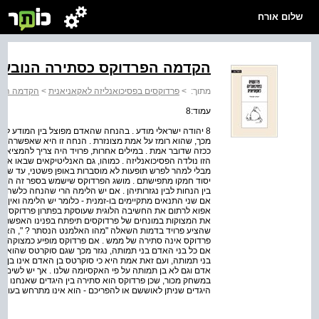
שלום אורח
הקדמה הפרדוקס כסתירה הנובעת 
מתוך:
>
פרדוקסים בפסיכואנליזה לאקאניאנית
>
הקדמה הפרד
עמוד:8
8 יהודה ישראלי מודע . בהנחה שהאדם מפוצל בין המודע ל
מכך, שהוא רומז על אמת מצונזרת . הנחה זו היא שאפשרה ל
ככזה שדובר אמת . במילים אחרות, פרויד היה צריך להמציא
הזו נולדה הפסיכואנליזה . כמוהו, גם האנליטיקאים שבאו א
מבלי למהר לפרש תופעות לא מוסברות באופן פשטני, עד שיופיע
יסוד חמקו מתפישתם . מושג הפרדוקס שישמש בספר זה הוא ה
בין הנחות לבין נגזרותיהן . אם יש הלימה הרי שהנחה כלשהי 
אם שני התנאים מתקיימים בו-זמנית - כלומר יש הלימה ואין 
אפוא לרתום את החשיבה הלוגית שעוסקת בפתרון פרדוקסים ל
את המצוקות במונחים של פרדוקסים תיפתח בפנינו האפשרות ל
שהציע פרויד בדמות השאלה "מהו האלמנט הנסתר ? ", האלמ
פרדוקס אינה סתירה של ממש . אם פרדוקס מופיע כמצוקה, הר
אם כל בני האדם בני תמותה, נגזר מכך שגם סוקרטס שהוא בן 
בני תמותה, ועם זאת אמת היא כי סוקרטס בן האדם אינו בן תמ
אדם וגם לא בן תמותה על פי האקסיומה שלנו . אך יש לשים ל
במשחק מכור, שכן פרדוקס הוא סתירה בין היגדים שאנחנו יצרנ
היגדים שניתן לאוששם או להפריכם - הוא אינו מתרחש בעולם