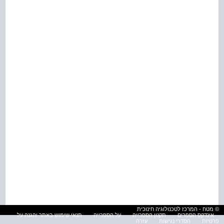
© מטח - המרכז לטכנולוגיה חינוכית
אינדקס הספרים
תקנון הספרייה
על הספרייה
תנאי שימוש באתר והגנה על
פרטיות
הסדרי נגישות
עזרה