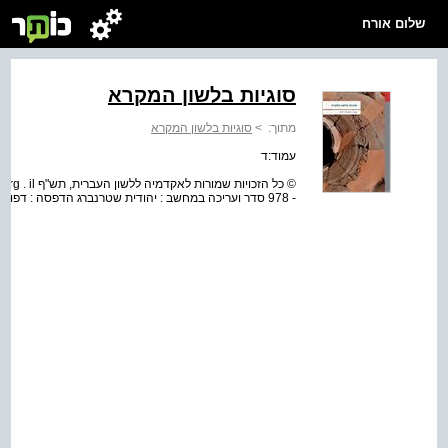
שלום אורח
סוגיות בלשון המקרא
מתוך:
>
סוגיות בלשון המקרא
עמוד:ד
- 978 סדר ועריכה במחשב : יהודית שטרנברג הדפסה : דפוס העיר העתיקה, ירושלים עריכת לשון : אבי בן – אמתי