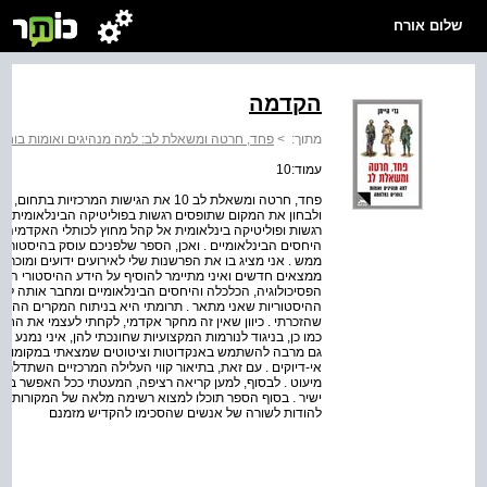
שלום אורח
הקדמה
מתוך:
>
פחד, חרטה ומשאלת לב: למה מנהיגים ואומות בוח
עמוד:10
פחד, חרטה ומשאלת לב 10 את הגישות המרכ
ולבחון את המקום שתופסים רגשות בפוליטיקה הבינלאומית . ס
רגשות ופוליטיקה בינלאומית אל קהל מחוץ לכותלי האקדמיה ב
היחסים הבינלאומיים . ואכן, הספר שלפניכם עוסק בהיסטורי
ממש . אני מציג בו את הפרשנות שלי לאירועים ידועים ומוכרי
ממצאים חדשים ואיני מתיימר להוסיף על הידע ההיסטורי הק
הפסיכולוגיה, הכלכלה והיחסים הבינלאומיים ומחבר אותה ל
ההיסטוריות שאני מתאר . תרומתי היא בניתוח המקרים ההיס
שהזכרתי . כיוון שאין זה מחקר אקדמי, לקחתי לעצמי את החו
כמו כן, בניגוד לנורמות המקצועיות שחונכתי להן, איני נמנע 
גם מרבה להשתמש באנקדוטות וציטוטים שמצאתי במקומות שוני
אי-דיוקים . עם זאת, בתיאור קווי העלילה המרכזיים השתדל
מיעוט . לבסוף, למען קריאה רציפה, המעטתי ככל האפשר בציו
ישיר . בסוף הספר תוכלו למצוא רשימה מלאה של המקורות 
להודות לשורה של אנשים שהסכימו להקדיש מזמנם