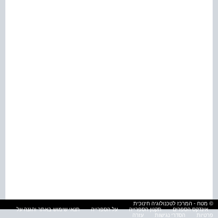
© מטח - המרכז לטכנולוגיה חינוכית
אינדקס הספרים
תקנון הספרייה
על הספרייה
תנאי שימוש באתר והגנה על
פרטיות
הסדרי נגישות
עזרה