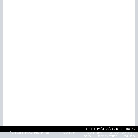
© מטח - המרכז לטכנולוגיה חינוכית
אינדקס הספרים
תקנון הספרייה
על הספרייה
תנאי שימוש באתר והגנה על
פרטיות
הסדרי נגישות
עזרה