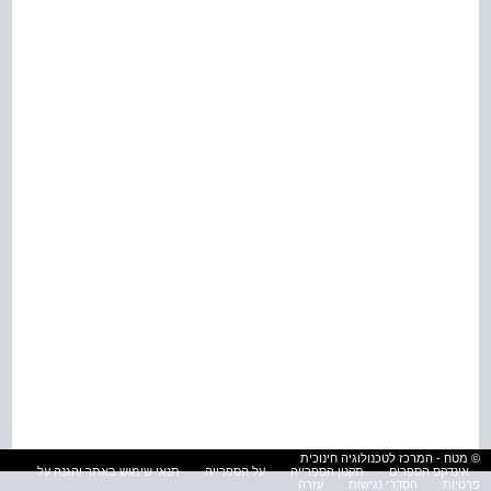
© מטח - המרכז לטכנולוגיה חינוכית
אינדקס הספרים
תקנון הספרייה
על הספרייה
תנאי שימוש באתר והגנה על
פרטיות
הסדרי נגישות
עזרה