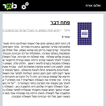
שלום אורח
פתח דבר
מתוך:
>
חדש תחת השמש: כך תוביל ישראל את מהפכת האנר
עמוד:9
9 | רתח דתפ באותם ימים של ראשית המילניום הייתי סטודנ
מתמטיקה ומדעי המחשב בתוכנית אמירים . אחד הקורסים הקש
המסכמת באולם המרכזי, הסתכלתי על דף הבחינה והבנתי שא
במבחן שלוש שאלות . שתי שאלות היו סבירות, אבל השאלה ה
התברר לאחר מעשה שהיא הייתה נושא עבודת הדוקטור של ה
כשאלה מסכמת בקורס לתואר ראשון . הלחץ עלה, נשמעו תלונות 
ממנו, לשעון אין רחמים ומחוגיו ממשיכים לנוע . עוברת שעה,
. סטודנטים מיואשים החלו לצאת מהאולם . בסוף מצאתי את ע
ועשר דקות לפני תום הזמן החוקי הצלחתי לפתור את השאלה, 
הדשא של קמפוס גבעת רם, חיכו לי כל החברים והחברות והת
ברורה : איך פתרת את השאלה השלישית ? מה הפתרון ? שיתפ
לאחר מכן עקצתי את המרצה בתור בקפיטריה : ״על זה השקע
. אבל השאלה השנייה שלהם היא החשובה כאן . השאלה השניי
ישבתי במשך חמש שעות וחשבתי שאצליח לפתור שאלה בלתי 
התשובה שלי לשאלה הזאת הייתה מה שמנחה אותי מאז ועד 
כשאני יושב מול דפי הבחינה ומול השאלה הסבוכה,