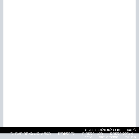
© מטח - המרכז לטכנולוגיה חינוכית
אינדקס הספרים
תקנון הספרייה
על הספרייה
תנאי שימוש באתר והגנה על
פרטיות
הסדרי נגישות
עזרה