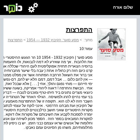
שלום אורח
התפרצות
מתוך:
>
מסע סוער: הקיבוץ 1932 — 1954
>
התפרצות
עמוד:10
מסע סוער | הקיבוץ 1932 - 1954 0
ברוסיה הצארית תחזית אפוקליפטית לעם היהודי שכללה את המ
קרנו כיום הזה רק כחוליה אחת ( עבה בלי שיעור מחברותיה )
אני ברור את השאול הרחבה הפתוחה אשר אין מפלט ממנה ; א
— אין להם כלום … אבל דמם, דמם הלא יש להם, דם-נפשם אינ
ימי חייהם — מוחי נפגם והולך, אחי [ . . . ] אלא שבכל זאת, 
אחי . הבושת והחרפה ! דאגה ליהודי אמריקה, בשעה ששישה מיל
כיוצאי מצרים נתונים ביד חיתו-טרף ומוכנים לטבח — דברים ע
בני עמי נהיים להרג ולמשיסה . הגילוי האחד של הטרגדיה עול
של הקיבוץ ועת מבחנו הדרמטי . אינני לוקח על עצמי לכתוב
מקורות היסטוריים שאני חושב כרלבנטיים לכתיבת היסטוריה כזו
יומרה לסמכות לקבוע את חשיבותם של מקורות אלו דווקא . אפש
למקורות המובאים בספר הזה . הספר מכוון לשיחה עם אנשים ש
וחלומות של אנשים שראו עצמם כבני הזמן . יש בו ניסיון לתא
מחלומותיהם, משהו מן הסיוטים עמם נאבקו .