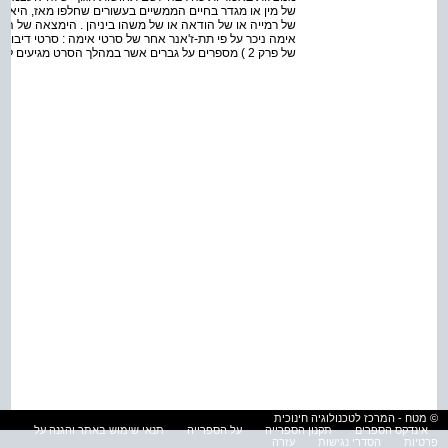
של מין או מגדר בחיים הממשיים בעשורים שחלפו מאז, היא
של רמייה או של הודאה או של משהו ביניהן . הימצאה של 
של פרק 2 ) מספרים על גברים אשר במהלך הסרט מגיעים לידי קבלה ואפילו אימוץ של צד בעצמם
© מטח - המרכז לטכנולוגיה חינוכית
אינדקס הספרים
תקנון הספרייה
על הספרייה
תנאי שימוש באתר והגנה על
פרטיות
הסדרי נגישות
עזרה