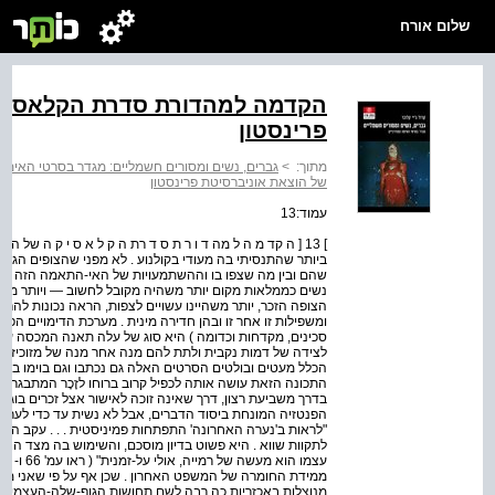
שלום אורח
הקדמה למהדורת סדרת הקלאסיקה
פרינסטון
מתוך:
>
גברים, נשים ומסורים חשמליים: מגדר בסרטי האימה
של הוצאת אוניברסיטת פרינסטון
עמוד:13
] 13 [ ה קד מ ה ל מה ד ו ר ת ס ד רת ה ק ל א ס י ק ה של ה ו
ביותר שהתנסיתי בה מעודי בקולנוע . לא מפני שהצופים הגיב
שהם ובין מה שצפו בו וההשתמעויות של האי-התאמה הזה . נר
נשים כממלאות מקום יותר משהיה מקובל לחשוב — ויותר משהביע
הצופה הזכר, יותר משהיינו עשויים לצפות, הראה נכונות להר
ומשפילות זו אחר זו ובהן חדירה מינית . מערכת הדימויים ה
סכינים, מקדחות וכדומה ) היא סוג של עלה תאנה המכסה ע
לצידה של דמות נקבית ולתת להם מנה אחר מנה של מזוכיזם נשי,
הכלל מעטים ובולטים הסרטים האלה גם נכתבו וגם בוימו בידי 
התכונה הזאת עושה אותה לכפיל קרוב ברוחו לזָכָר המתבגר . 
בדרך משביעת רצון, דרך שאינה זוכה לאישור אצל זכרים בוגרי
הפנטזיה המונחת ביסוד הדברים, אבל לא נשית עד כדי לערער את
"לראות ב'נערה האחרונה' התפתחות פמיניסטית . . . עקב המש
לתקוות שווא . היא פשוט בדיון מוסכם, והשימוש בה מצד הצופ
ממידת החומרה של המשפט האחרון . שכן אף על פי שאני ממ
מנוצלות באכזריות כה רבה לשם תחושות הגוף-שלה-העצמי-ש