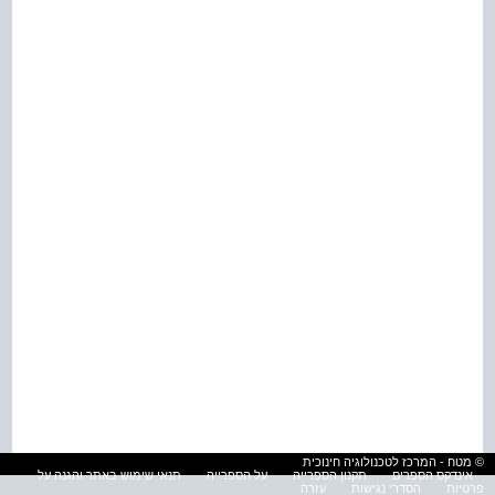
© מטח - המרכז לטכנולוגיה חינוכית
אינדקס הספרים
תקנון הספרייה
על הספרייה
תנאי שימוש באתר והגנה על
פרטיות
הסדרי נגישות
עזרה