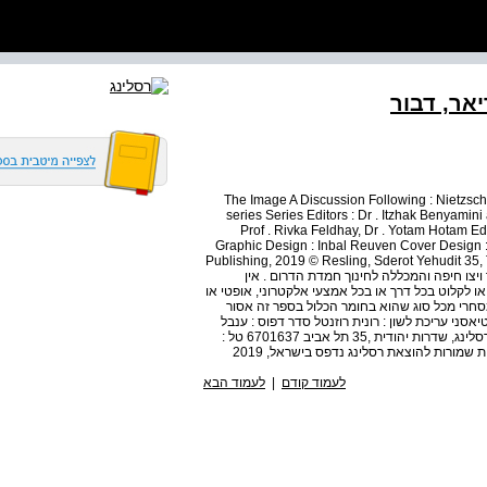
יאר, דבור
The Image A Discussion Following : Nietzsch
series Series Editors : Dr . Itzhak Benyamin
Prof . Rivka Feldhay, Dr . Yotam Hotam Ed
Graphic Design : Inbal Reuven Cover Design 
Publishing, 2019 © Resling, Sderot Yehudit 35, Te
 ויצו חיפה והמכללה לחינוך חמדת הדרום . אין
 לקלוט בכל דרך או בכל אמצעי אלקטרוני, אופטי או
חרי מכל סוג שהוא בחומר הכלול בספר זה אסור
ני עריכת לשון : רונית רוזנטל סדר דפוס : ענבל
ראובן עיצוב עטיפה : As We design www . resling . co . il רסלינג, שדרות יהודית ,35 תל אביב 6701637 טל :
לעמוד קודם
|
לעמוד הבא