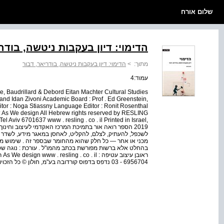
שלום אורח
הדימוי: דיון בעקבות ניטשה, בודר
מתוך:
>
הדימוי: דיון בעקבות ניטשה, בודריאר, דבור
עמוד:4
e, Baudrillard & Debord Eitan Machter Cultural Studies
i and Idan Zivoni Academic Board : Prof . Ed Greenstein,
itor : Noga Stiassny Language Editor : Ronit Rosenthal
: As We design All Hebrew rights reserved by RESLING
l Aviv 6701637 www . resling . co . il Printed in Israel,
2019 הספר רואה אור בתמיכת המרכז האקדמי לעיצוב וחינוך
לשכפל, להעתיק, לצלם, להקליט, לאחסן במאגר מידע, לשדר או
מכני או אחר — כל חלק שהוא מהחומר שבספר זה . שימוש מס
בהחלט אלא ברשות מפורשת בכתב מהמו"ל . עורכת : נוגה שטיאס
6956704 - 03 נדפס בדפוס קורדובה בע"מ, חולון © כל הזכויות שמורות להוצאת רסלינג נדפס בישראל, 2019